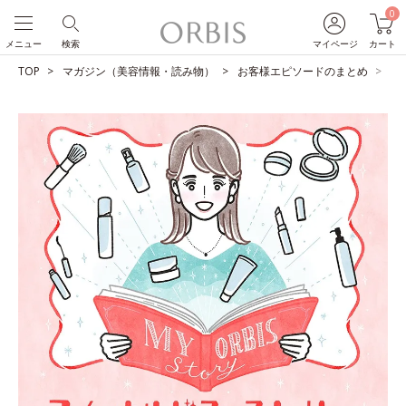
0
メニュー
検索
マイページ
カート
TOP
マガジン（美容情報・読み物）
お客様エピソードのまとめ
届