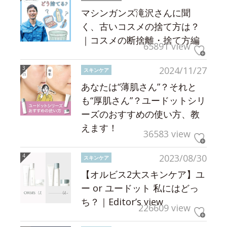
マシンガンズ滝沢さんに聞
く、古いコスメの捨て方は？
｜コスメの断捨離・捨て方編
65891 view
2024/11/27
スキンケア
あなたは“薄肌さん”？それと
も“厚肌さん”？ユードットシリ
ーズのおすすめの使い方、教
えます！
36583 view
2023/08/30
スキンケア
【オルビス2大スキンケア】ユ
ー or ユードット 私にはどっ
ち？｜Editor’s view
226609 view