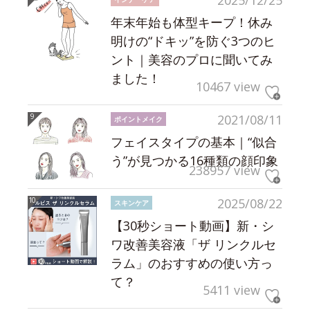
2025/12/25
年末年始も体型キープ！休み
明けの“ドキッ”を防ぐ3つのヒ
ント｜美容のプロに聞いてみ
ました！
10467 view
2021/08/11
ポイントメイク
フェイスタイプの基本｜“似合
う”が見つかる16種類の顔印象
238957 view
2025/08/22
スキンケア
【30秒ショート動画】新・シ
ワ改善美容液「ザ リンクルセ
ラム」のおすすめの使い方っ
て？
5411 view