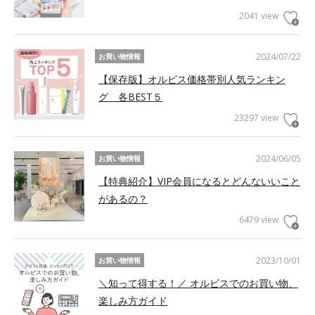
2041 view
2024/07/22
お買い物情報
【保存版】オルビス価格帯別人気ランキン
グ 各BEST５
23297 view
2024/06/05
お買い物情報
【特典紹介】VIP会員になるとどんないいこと
があるの？
6479 view
2023/10/01
お買い物情報
＼知って得する！／ オルビスでのお買い物、
楽しみ方ガイド