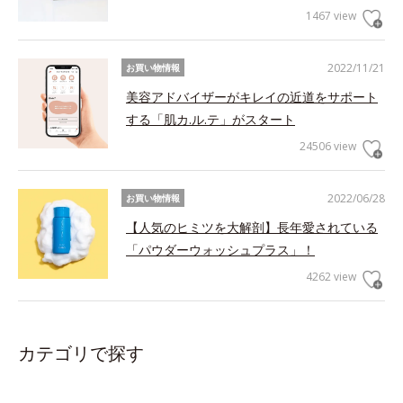
1467 view
2022/11/21
お買い物情報
美容アドバイザーがキレイの近道をサポート
する「肌カ.ル.テ」がスタート
24506 view
2022/06/28
お買い物情報
【人気のヒミツを大解剖】長年愛されている
「パウダーウォッシュプラス」！
4262 view
カテゴリで探す