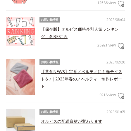
12586 view
2023/08/04
お買い物情報
【保存版】オルビス価格帯別人気ランキン
グ 各BEST５
28921 view
2023/02/20
お買い物情報
【共創NEWS】定番ノベルティにも春テイス
トを♪｜2023年春のノベルティ 制作レポー
ト
9218 view
2023/01/05
お買い物情報
オルビスの配送資材が変わります