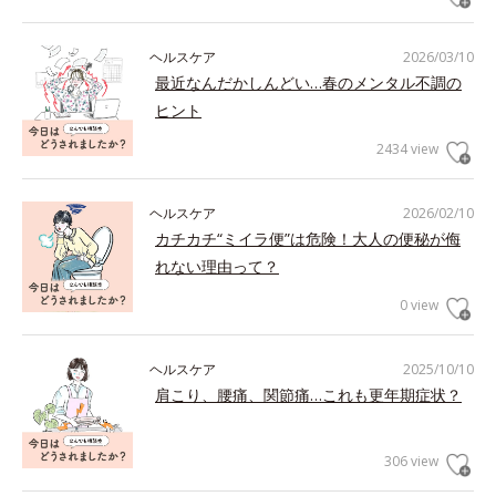
ヘルスケア
2026/03/10
最近なんだかしんどい…春のメンタル不調の
ヒント
2434 view
ヘルスケア
2026/02/10
カチカチ“ミイラ便”は危険！大人の便秘が侮
れない理由って？
0 view
ヘルスケア
2025/10/10
肩こり、腰痛、関節痛…これも更年期症状？
306 view