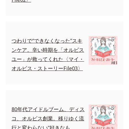
つわりで“できなくなった”スキ
ンケア。辛い時期を「オルビス
ユー」が救ってくれた〈マイ・
オルビス・ストーリーFile03〉
80年代アイドルブーム、ディス
コ、オルビス創業。移りゆく流
行と変わらない“好きなも