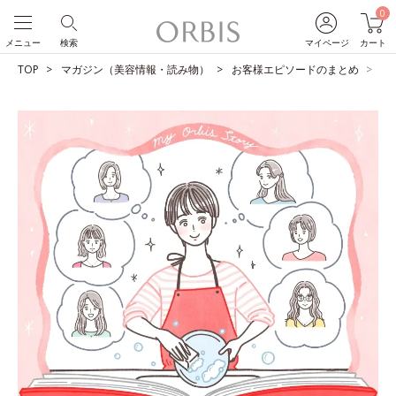
0
メニュー
検索
マイページ
カート
TOP
マガジン（美容情報・読み物）
お客様エピソードのまとめ
共