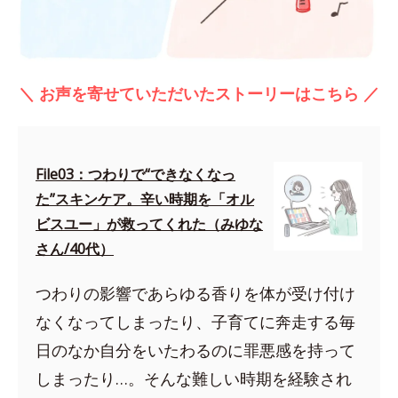
＼ お声を寄せていただいたストーリーはこちら ／
File03：つわりで“できなくなっ
た”スキンケア。辛い時期を「オル
ビスユー」が救ってくれた（みゆな
さん/40代）
つわりの影響であらゆる香りを体が受け付け
なくなってしまったり、子育てに奔走する毎
日のなか自分をいたわるのに罪悪感を持って
しまったり…。そんな難しい時期を経験され