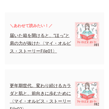
＼あわせて読みたい！／
届いた箱を開けると、“ほっ”と
肩の力が抜けた〈マイ・オルビ
ス・ストーリーFile01〉
更年期世代。変わり続けるカラ
ダと肌と、前向きに歩むために
〈マイ・オルビス・ストーリー
File02〉