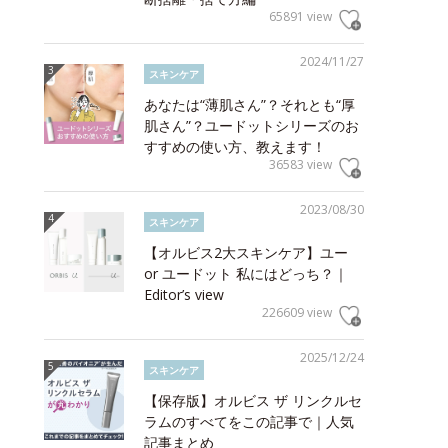
65891 view
2024/11/27
スキンケア
あなたは“薄肌さん”？それとも“厚
肌さん”？ユードットシリーズのお
すすめの使い方、教えます！
36583 view
2023/08/30
スキンケア
【オルビス2大スキンケア】ユー
or ユードット 私にはどっち？｜
Editor’s view
226609 view
2025/12/24
スキンケア
【保存版】オルビス ザ リンクルセ
ラムのすべてをこの記事で｜人気
記事まとめ