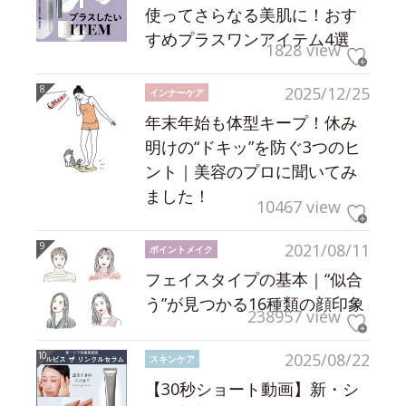
使ってさらなる美肌に！おす
すめプラスワンアイテム4選
1828 view
2025/12/25
インナーケア
年末年始も体型キープ！休み
明けの“ドキッ”を防ぐ3つのヒ
ント｜美容のプロに聞いてみ
ました！
10467 view
2021/08/11
ポイントメイク
フェイスタイプの基本｜“似合
う”が見つかる16種類の顔印象
238957 view
2025/08/22
スキンケア
【30秒ショート動画】新・シ