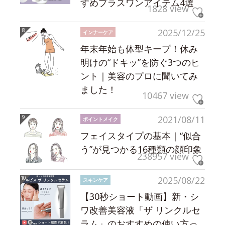
すめプラスワンアイテム4選
1828 view
2025/12/25
インナーケア
年末年始も体型キープ！休み
明けの“ドキッ”を防ぐ3つのヒ
ント｜美容のプロに聞いてみ
ました！
10467 view
2021/08/11
ポイントメイク
フェイスタイプの基本｜“似合
う”が見つかる16種類の顔印象
238957 view
2025/08/22
スキンケア
【30秒ショート動画】新・シ
ワ改善美容液「ザ リンクルセ
ラム」のおすすめの使い方っ