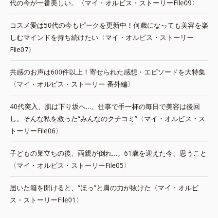
代の今が一番美しい。〈マイ・オルビス・ストーリーFile09〉
コスメ愛は50代の今もピークを更新中！何歳になっても美容を楽
しむマインドを持ち続けたい〈マイ・オルビス・ストーリー
File07〉
共感のお声は600件以上！寄せられた感想・エピソードを大特集
〈マイ・オルビス・ストーリー 番外編〉
40代突入、肌は下り坂へ…。仕事で手一杯の毎日で美容は後回
し。そんな私を救った“みんなのクチコミ”〈マイ・オルビス・ス
トーリーFile06〉
子どもの巣立ちの後、両親が倒れ…。61歳を迎えた今、思うこと
〈マイ・オルビス・ストーリーFile05〉
届いた箱を開けると、“ほっ”と肩の力が抜けた〈マイ・オルビ
ス・ストーリーFile01〉