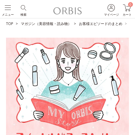
0
メニュー
検索
マイページ
カート
TOP
マガジン（美容情報・読み物）
お客様エピソードのまとめ
8