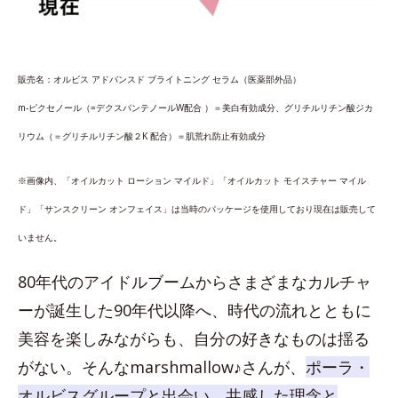
販売名：オルビス アドバンスド ブライトニング セラム（医薬部外品）
m‐ピクセノール（=デクスパンテノールW配合 ）＝美白有効成分、グリチルリチン酸
ジカ
リウム（＝グリチルリチン酸２K 配合）＝肌荒れ防止有効成分
※画像内、「オイルカット ローション マイルド」「オイルカット モイスチャー マイル
ド」「サンスクリーン オンフェイス」は当時のパッケージを使用しており現在は販売して
いません。
80年代のアイドルブームからさまざまなカルチャ
ーが誕生した90年代以降へ、時代の流れとともに
美容を楽しみながらも、自分の好きなものは揺る
がない。そんなmarshmallow♪さんが、
ポーラ・
オルビスグループと出会い、共感した理念と