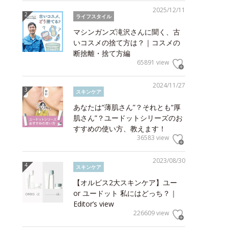
2025/12/11
ライフスタイル
マシンガンズ滝沢さんに聞く、古
いコスメの捨て方は？｜コスメの
断捨離・捨て方編
65891 view
2024/11/27
スキンケア
あなたは“薄肌さん”？それとも“厚
肌さん”？ユードットシリーズのお
すすめの使い方、教えます！
36583 view
2023/08/30
スキンケア
【オルビス2大スキンケア】ユー
or ユードット 私にはどっち？｜
Editor’s view
226609 view