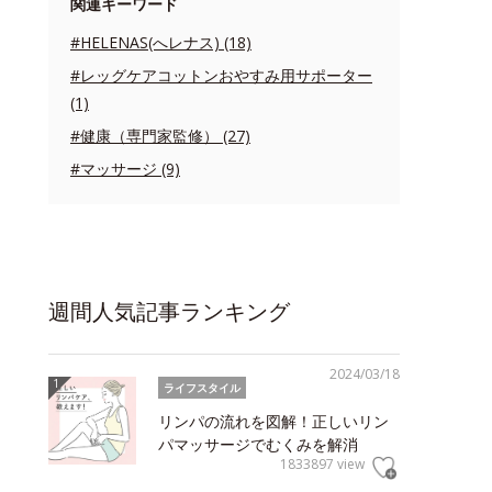
関連キーワード
#HELENAS(へレナス) (18)
#レッグケアコットンおやすみ用サポーター
(1)
#健康（専門家監修） (27)
#マッサージ (9)
週間人気記事ランキング
2024/03/18
ライフスタイル
リンパの流れを図解！正しいリン
パマッサージでむくみを解消
1833897 view