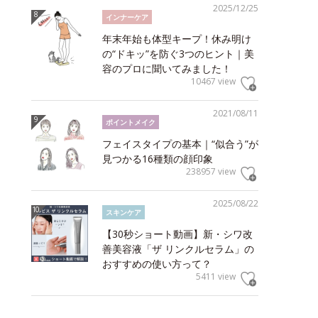
2025/12/25
インナーケア
年末年始も体型キープ！休み明け
の“ドキッ”を防ぐ3つのヒント｜美
容のプロに聞いてみました！
10467 view
2021/08/11
ポイントメイク
フェイスタイプの基本｜“似合う”が
見つかる16種類の顔印象
238957 view
2025/08/22
スキンケア
【30秒ショート動画】新・シワ改
善美容液「ザ リンクルセラム」の
おすすめの使い方って？
5411 view