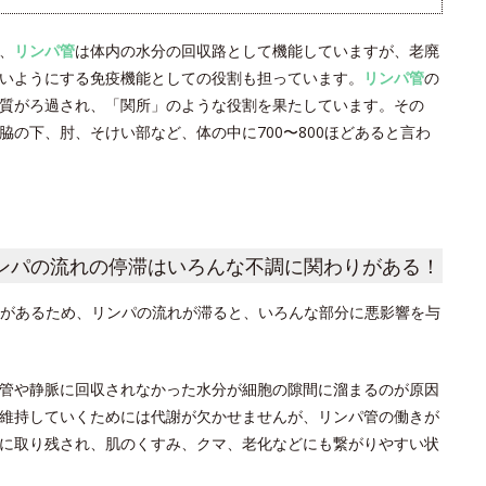
、
リンパ管
は体内の水分の回収路として機能していますが、老廃
いようにする免疫機能としての役割も担っています。
リンパ管
の
質がろ過され、「関所」のような役割を果たしています。その
の下、肘、そけい部など、体の中に700〜800ほどあると言わ
ンパの流れの停滞はいろんな不調に関わりがある！
があるため、リンパの流れが滞ると、いろんな部分に悪影響を与
管や静脈に回収されなかった水分が細胞の隙間に溜まるのが原因
維持していくためには代謝が欠かせませんが、リンパ管の働きが
に取り残され、肌のくすみ、クマ、老化などにも繋がりやすい状