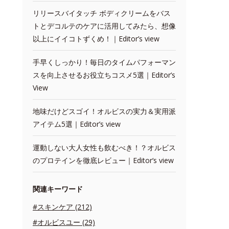
リリースバイタッチ ボディクリームをバス
トとデコルテのケアに活用してみたら、想像
以上にイイコトずくめ！｜Editor’s view
手早くしっかり！毎日のタイムパフォーマン
スを向上させるお役立ちコスメ5選｜Editor’s
View
地味だけどスゴイ！オルビスの実力＆実用派
アイテム5選｜Editor’s view
運動しない大人女性も飲むべき！？オルビス
のプロテインを徹底レビュー｜Editor‘s view
関連キーワード
#スキンケア (212)
#オルビスユー (29)