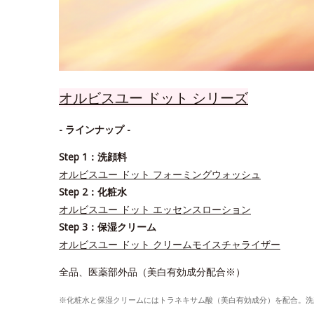
オルビスユー ドット シリーズ
- ラインナップ -
Step 1：洗顔料
オルビスユー ドット フォーミングウォッシュ
Step 2：化粧水
オルビスユー ドット エッセンスローション
Step 3：保湿クリーム
オルビスユー ドット クリームモイスチャライザー
全品、医薬部外品（美白有効成分配合※）
※化粧水と保湿クリームにはトラネキサム酸（美白有効成分）を配合。洗