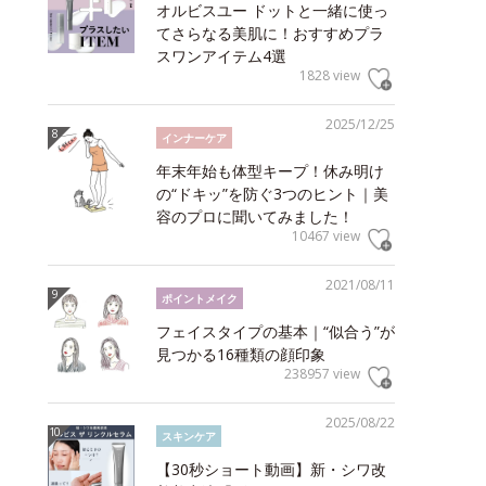
オルビスユー ドットと一緒に使っ
てさらなる美肌に！おすすめプラ
スワンアイテム4選
1828 view
2025/12/25
インナーケア
年末年始も体型キープ！休み明け
の“ドキッ”を防ぐ3つのヒント｜美
容のプロに聞いてみました！
10467 view
2021/08/11
ポイントメイク
フェイスタイプの基本｜“似合う”が
見つかる16種類の顔印象
238957 view
2025/08/22
スキンケア
【30秒ショート動画】新・シワ改