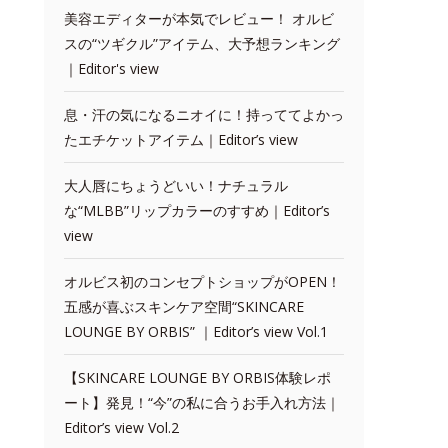
美容エディターが本気でレビュー！ オルビ
スの“ツギクル”アイテム、大予想ランキング
｜Editor's view
息・汗の気になるニオイに！持っててよかっ
たエチケットアイテム｜Editor’s view
大人唇にちょうどいい！ナチュラル
な“MLBB”リップカラーのすすめ｜Editor’s
view
オルビス初のコンセプトショップがOPEN！
五感が喜ぶスキンケア空間“SKINCARE
LOUNGE BY ORBIS” ｜Editor’s view Vol.1
【SKINCARE LOUNGE BY ORBIS体験レポ
ート】発見！“今”の私に合うお手入れ方法｜
Editor’s view Vol.2