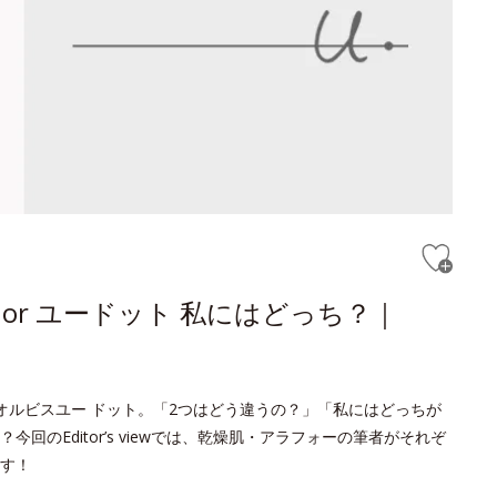
or ユードット 私にはどっち？｜
オルビスユー ドット。「2つはどう違うの？」「私にはどっちが
のEditor’s viewでは、乾燥肌・アラフォーの筆者がそれぞ
す！