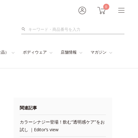
0
検
索
食品）
ボディウェア
店舗情報
マガジン
関連記事
カラーシナジー登場！飲む“透明感ケア”をお
試し ｜Editor’s view