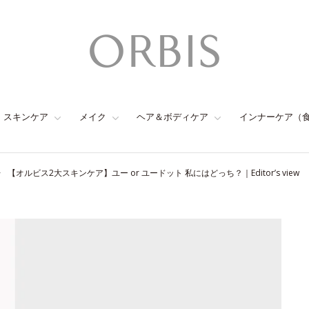
スキンケア
メイク
ヘア＆ボディケア
インナーケア（
【オルビス2大スキンケア】ユー or ユードット 私にはどっち？｜Editor’s view