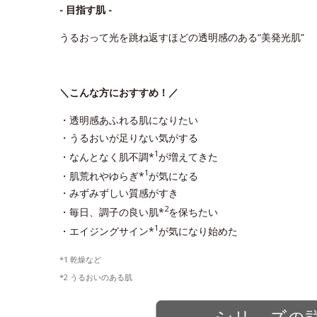
- 目指す肌 -
うるおって光を跳ね返すほどの透明感のある“美発光肌”
＼こんな方におすすめ！／
・透明感あふれる肌になりたい
・うるおいが足りない気がする
1
・なんとなく肌不調*
が増えてきた
1
・肌荒れやゆらぎ*
が気になる
・みずみずしい質感がすき
2
・毎日、調子の良い肌*
を保ちたい
1
・エイジングサイン*
が気になり始めた
*1 乾燥など
*2 うるおいのある肌