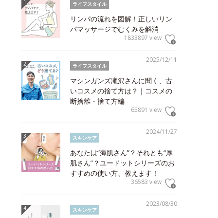
ライフスタイル
リンパの流れを図解！正しいリン
パマッサージでむくみを解消
1833897 view
2025/12/11
ライフスタイル
マシンガンズ滝沢さんに聞く、古
いコスメの捨て方は？｜コスメの
断捨離・捨て方編
65891 view
2024/11/27
スキンケア
あなたは“薄肌さん”？それとも“厚
肌さん”？ユードットシリーズのお
すすめの使い方、教えます！
36583 view
2023/08/30
スキンケア