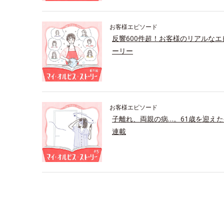
お客様エピソード
反響600件超！お客様のリアルな
ーリー
お客様エピソード
子離れ、両親の病…。61歳を迎え
連載