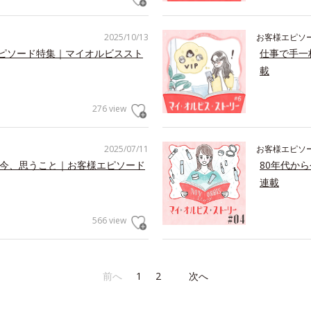
2025/10/13
お客様エピソ
エピソード特集｜マイオルビススト
仕事で手一
載
276 view
2025/07/11
お客様エピソ
た今、思うこと｜お客様エピソード
80年代か
連載
566 view
前へ
1
2
次へ