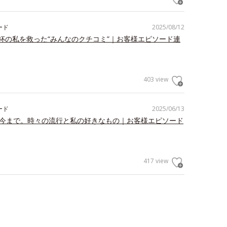
ード
2025/08/12
杯の私を救った“みんなのクチコミ”｜お客様エピソード連
403 view
ード
2025/06/13
ら今まで。時々の流行と私の好きなもの｜お客様エピソード
417 view