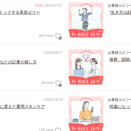
NEW
2026/07/17
お客様エピソ
トックする美容ゼリー
”生き方は
903 view
2026/04/17
お客様エピソ
激務、闘病
なたの記事の探し方
44 view
2025/12/16
お客様エピソ
に変えた愛用スキンケア
何歳になっ
105 view