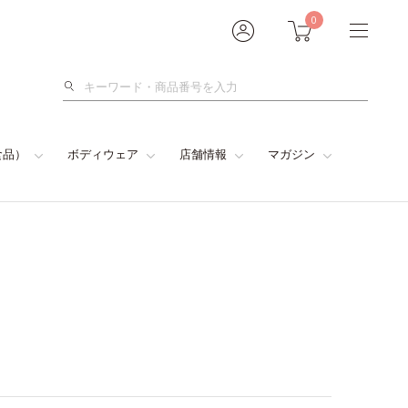
0
検
索
食品）
ボディウェア
店舗情報
マガジン