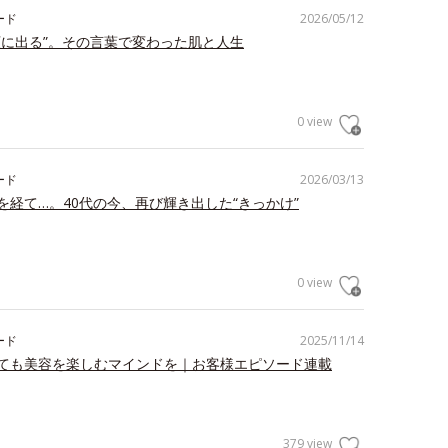
ード
2026/05/12
顔に出る”。その言葉で変わった肌と人生
0 view
ード
2026/03/13
を経て…。40代の今、再び輝き出した“きっかけ”
0 view
ード
2025/11/14
ても美容を楽しむマインドを｜お客様エピソード連載
379 view