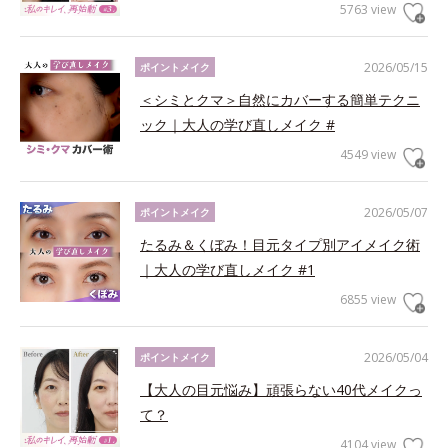
5763 view
2026/05/15
ポイントメイク
＜シミとクマ＞自然にカバーする簡単テクニ
ック｜大人の学び直しメイク #
4549 view
2026/05/07
ポイントメイク
たるみ＆くぼみ！目元タイプ別アイメイク術
｜大人の学び直しメイク #1
6855 view
2026/05/04
ポイントメイク
【大人の目元悩み】頑張らない40代メイクっ
て？
4104 view