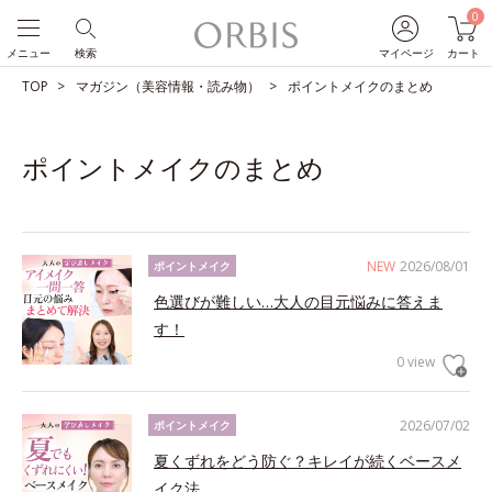
0
メニュー
検索
マイページ
カート
TOP
マガジン（美容情報・読み物）
ポイントメイクのまとめ
ポイントメイクのまとめ
NEW
2026/08/01
ポイントメイク
色選びが難しい…大人の目元悩みに答えま
す！
0 view
2026/07/02
ポイントメイク
夏くずれをどう防ぐ？キレイが続くベースメ
イク法