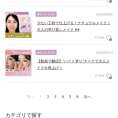
2026/04/02
ポイントメイク
少ない工程で仕上げる！ナチュラルメイク｜
大人の学び直しメイク #4
0 view
2026/02/24
ポイントメイク
【動画で解説】“ハート塗り”チークで大人メ
イクを格上げ！
0 view
前へ
1
2
3
4
5
6
次へ
カテゴリで探す