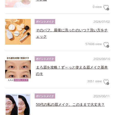
0 view
2026/07/02
ポイントメイク
そのパフ、最後に洗ったのいつ？洗い方をチ
ェック
57606 view
2026/06/16
ポイントメイク
まろ眉を攻略！ず～っと使える眉メイク基本
のキ
3051 view
2026/06/11
ポイントメイク
50代の私の眉メイク、このままで大丈夫？