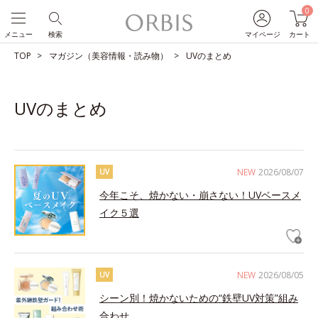
0
メニュー
検索
マイページ
カート
TOP
マガジン（美容情報・読み物）
UVのまとめ
UVのまとめ
NEW
2026/08/07
UV
今年こそ、焼かない・崩さない！UVベースメ
イク５選
NEW
2026/08/05
UV
シーン別！焼かないための“鉄壁UV対策”組み
合わせ