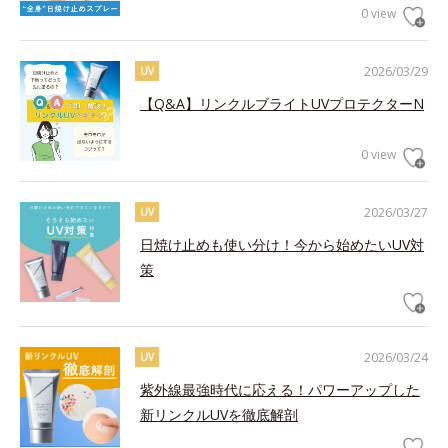
0 view
2026/03/29
UV
【Q&A】リンクルブライトUVプロテクターN
0 view
2026/03/27
UV
日焼け止めも使い分け！今から始めたいUV対
策
2026/03/24
UV
紫外線最強時代に応える！パワーアップした
新リンクルUVを徹底解剖