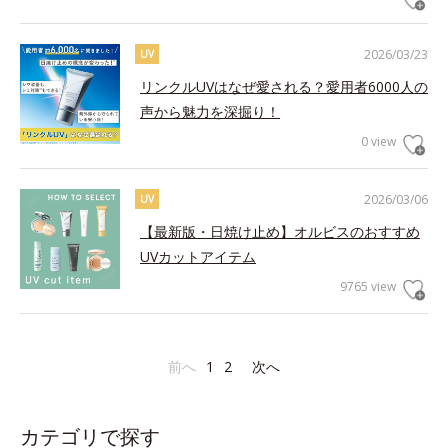
2026/03/23
UV
リンクルUVはなぜ愛される？愛用者6000人の
声から魅力を深掘り！
0 view
2026/03/06
UV
【最新版・日焼け止め】オルビスのおすすめ
UVカットアイテム
9765 view
前へ
1
2
次へ
カテゴリで探す