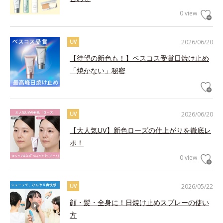
0 view
2026/06/20
UV
【待望の新色も！】ベスコス受賞日焼け止め
「焼かない」秘密
2026/06/20
UV
【大人気UV】新色ローズの仕上がりを徹底レ
ポ！
0 view
2026/05/22
UV
顔・髪・全身に！日焼け止めスプレーの使い
方