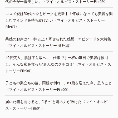
代の今が一番美しい。〈マイ・オルビス・ストーリーFile09〉
コスメ愛は50代の今もピークを更新中！何歳になっても美容を楽
しむマインドを持ち続けたい〈マイ・オルビス・ストーリー
File07〉
共感のお声は600件以上！寄せられた感想・エピソードを大特集
〈マイ・オルビス・ストーリー 番外編〉
40代突入、肌は下り坂へ…。仕事で手一杯の毎日で美容は後回
し。そんな私を救った“みんなのクチコミ”〈マイ・オルビス・ス
トーリーFile06〉
子どもの巣立ちの後、両親が倒れ…。61歳を迎えた今、思うこと
〈マイ・オルビス・ストーリーFile05〉
届いた箱を開けると、“ほっ”と肩の力が抜けた〈マイ・オルビ
ス・ストーリーFile01〉