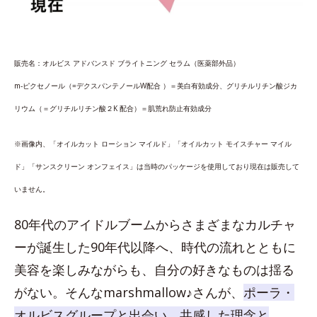
販売名：オルビス アドバンスド ブライトニング セラム（医薬部外品）
m‐ピクセノール（=デクスパンテノールW配合 ）＝美白有効成分、グリチルリチン酸
ジカ
リウム（＝グリチルリチン酸２K 配合）＝肌荒れ防止有効成分
※画像内、「オイルカット ローション マイルド」「オイルカット モイスチャー マイル
ド」「サンスクリーン オンフェイス」は当時のパッケージを使用しており現在は販売して
いません。
80年代のアイドルブームからさまざまなカルチャ
ーが誕生した90年代以降へ、時代の流れとともに
美容を楽しみながらも、自分の好きなものは揺る
がない。そんなmarshmallow♪さんが、
ポーラ・
オルビスグループと出会い、共感した理念と