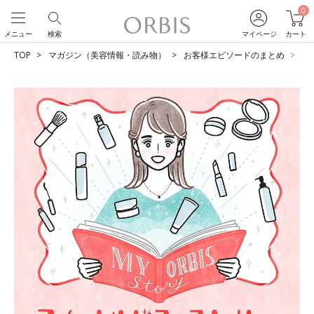
0
メニュー
検索
マイページ
カート
TOP
マガジン（美容情報・読み物）
お客様エピソードのまとめ
8