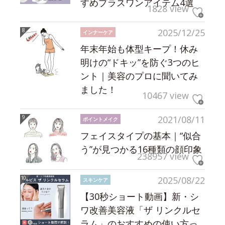
すめプラスワンアイテム4選
1828 view
2025/12/25
インナーケア
年末年始も体型キープ！休み
明けの“ドキッ”を防ぐ3つのヒ
ント｜美容のプロに聞いてみ
ました！
10467 view
2021/08/11
ポイントメイク
フェイスタイプの基本｜“似合
う”が見つかる16種類の顔印象
238957 view
2025/08/22
スキンケア
【30秒ショート動画】新・シ
ワ改善美容液「ザ リンクルセ
ラム」のおすすめの使い方っ