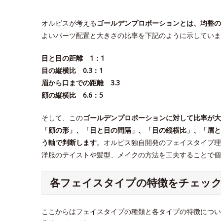
オルビスが考える
ゴールデンプロポーションとは、均整の
よいパーツ配置と大きさの比率を下記のように示していま
目と目の距離 1：1
目の縦横比 0.3：1
眉から口までの距離 3.3
顔の縦横比 6.6：5
そして、この
ゴールデンプロポーションに対して比率が大
「顔の形」、「目と目の間隔」、「目の縦横比」、「眉と
う軸で判断します
。オルビス独自開発のフェイスタイプ理
洋服のテイストや髪型、メイクの方法を工夫することで
各フェイスタイプの特徴をチェッ
ここからはフェイスタイプの種類と各タイプの特徴につい