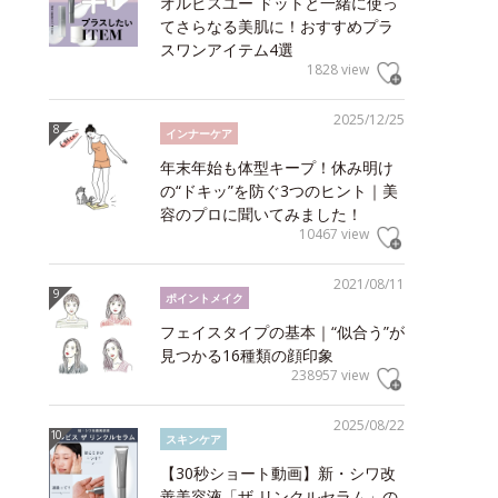
オルビスユー ドットと一緒に使っ
てさらなる美肌に！おすすめプラ
スワンアイテム4選
1828 view
2025/12/25
インナーケア
年末年始も体型キープ！休み明け
の“ドキッ”を防ぐ3つのヒント｜美
容のプロに聞いてみました！
10467 view
2021/08/11
ポイントメイク
フェイスタイプの基本｜“似合う”が
見つかる16種類の顔印象
238957 view
2025/08/22
スキンケア
【30秒ショート動画】新・シワ改
善美容液「ザ リンクルセラム」の