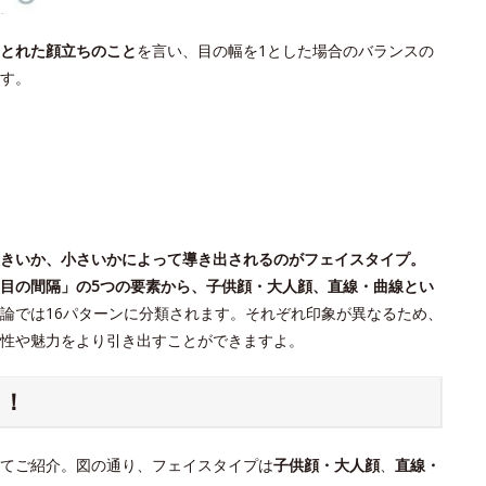
とれた顔立ちのこと
を言い、目の幅を1とした場合のバランスの
す。
きいか、小さいかによって導き出されるのがフェイスタイプ。
目の間隔」の5つの要素から、子供顔・大人顔、直線・曲線とい
論では16パターンに分類されます。それぞれ印象が異なるため、
個性や魅力をより引き出すことができますよ。
ク！
てご紹介。図の通り、フェイスタイプは
子供顔・大人顔
、
直線・