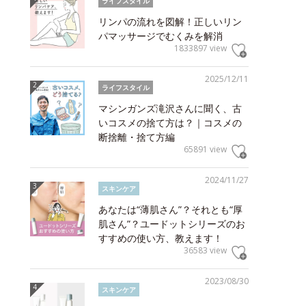
ライフスタイル
リンパの流れを図解！正しいリン
パマッサージでむくみを解消
1833897 view
2025/12/11
ライフスタイル
マシンガンズ滝沢さんに聞く、古
いコスメの捨て方は？｜コスメの
断捨離・捨て方編
65891 view
2024/11/27
スキンケア
あなたは“薄肌さん”？それとも“厚
肌さん”？ユードットシリーズのお
すすめの使い方、教えます！
36583 view
2023/08/30
スキンケア