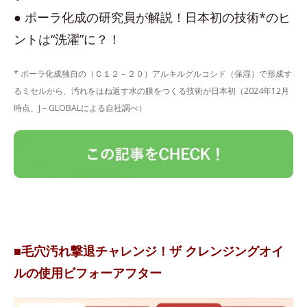
● ポーラ化成の研究員が解説！日本初の技術*のヒ
ントは“洗濯”に？！
* ポーラ化成独自の（Ｃ１２－２０）アルキルグルコシド（保湿）で形成す
るミセルから、汚れをはね返す水の膜をつくる技術が日本初（2024年12月
時点、J－GLOBALによる自社調べ）
■毛穴汚れ撃退チャレンジ！ザ クレンジングオイ
ルの使用ビフォーアフター