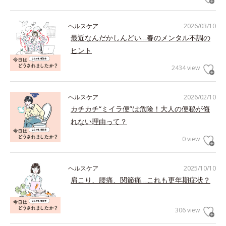
ヘルスケア
2026/03/10
最近なんだかしんどい…春のメンタル不調の
ヒント
2434 view
ヘルスケア
2026/02/10
カチカチ“ミイラ便”は危険！大人の便秘が侮
れない理由って？
0 view
ヘルスケア
2025/10/10
肩こり、腰痛、関節痛…これも更年期症状？
306 view