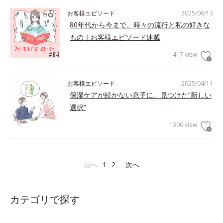
お客様エピソード
2025/06/13
80年代から今まで。時々の流行と私の好きな
もの｜お客様エピソード連載
417 view
お客様エピソード
2025/04/11
保湿ケアが続かない息子に、見つけた”新しい
選択”
1306 view
前へ
1
2
次へ
カテゴリで探す