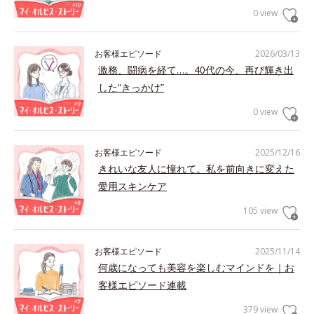
0 view
お客様エピソード
2026/03/13
激務、闘病を経て…。40代の今、再び輝き出
した“きっかけ”
0 view
お客様エピソード
2025/12/16
きれいな友人に憧れて。私を前向きに変えた
愛用スキンケア
105 view
お客様エピソード
2025/11/14
何歳になっても美容を楽しむマインドを｜お
客様エピソード連載
379 view