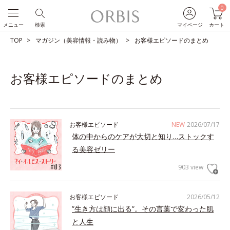
0
メニュー
検索
マイページ
カート
TOP
マガジン（美容情報・読み物）
お客様エピソードのまとめ
お客様エピソードのまとめ
お客様エピソード
NEW
2026/07/17
体の中からのケアが大切と知り…ストックす
る美容ゼリー
903 view
お客様エピソード
2026/05/12
”生き方は顔に出る”。その言葉で変わった肌
と人生