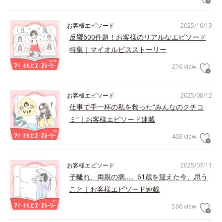
お客様エピソード
2025/10/13
反響600件超！お客様のリアルなエピソード
特集｜マイオルビスストーリー
276 view
お客様エピソード
2025/08/12
仕事で手一杯の私を救った“みんなのクチコ
ミ”｜お客様エピソード連載
403 view
お客様エピソード
2025/07/11
子離れ、両親の病…。61歳を迎えた今、思う
こと｜お客様エピソード連載
566 view