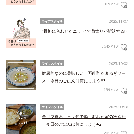
319 view
2025/11/07
ライフスタイル
“骨格に合わせたニット”で着太りが解決する!?
3645 view
2025/10/02
ライフスタイル
健康的なのに美味しい！万能酢たまねぎソー
ス｜今日のごはんは何にしよう#3
199 view
2025/09/18
ライフスタイル
金ゴマ香る！三世代で楽しむ我が家の冷や汁
｜今日のごはんは何にしよう#2
201 view