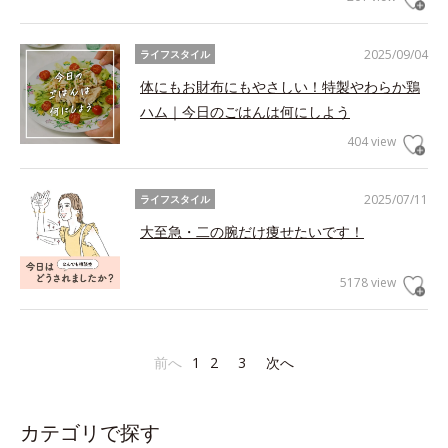
2025/09/04
ライフスタイル
体にもお財布にもやさしい！特製やわらか鶏
ハム｜今日のごはんは何にしよう
404 view
2025/07/11
ライフスタイル
大至急・二の腕だけ痩せたいです！
5178 view
前へ
1
2
3
次へ
カテゴリで探す