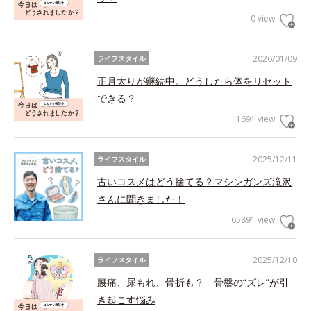
0 view
2026/01/09
ライフスタイル
正月太りが継続中。どうしたら体をリセット
できる？
1691 view
2025/12/11
ライフスタイル
古いコスメはどう捨てる？マシンガンズ滝沢
さんに聞きました！
65891 view
2025/12/10
ライフスタイル
腰痛、尿もれ、骨折も？ 骨盤の“ズレ”が引
き起こす悩み