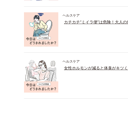
ヘルスケア
カチカチ“ミイラ便”は危険！大人
ヘルスケア
女性ホルモンが減ると体臭がキツく