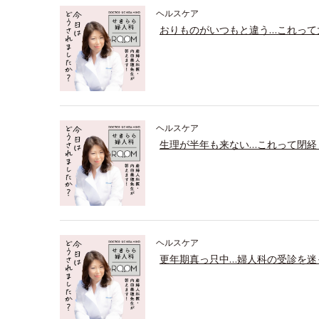
ヘルスケア
おりものがいつもと違う…これって
ヘルスケア
生理が半年も来ない…これって閉経
ヘルスケア
更年期真っ只中…婦人科の受診を迷