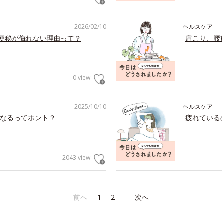
2026/02/10
ヘルスケア
の便秘が侮れない理由って？
肩こり、腰
0 view
2025/10/10
ヘルスケア
なるってホント？
疲れている
2043 view
前へ
1
2
次へ