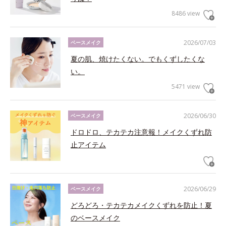
8486 view
2026/07/03
ベースメイク
夏の肌、焼けたくない。でもくずしたくな
い。
5471 view
2026/06/30
ベースメイク
ドロドロ、テカテカ注意報！メイクくずれ防
止アイテム
2026/06/29
ベースメイク
どろどろ・テカテカメイクくずれを防止！夏
のベースメイク