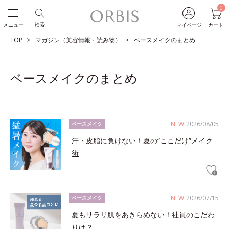
0
メニュー
検索
マイページ
カート
TOP
マガジン（美容情報・読み物）
ベースメイクのまとめ
ベースメイクのまとめ
NEW
2026/08/05
ベースメイク
汗・皮脂に負けない！夏の“ここだけ”メイク
術
NEW
2026/07/15
ベースメイク
夏もサラリ肌をあきらめない！社員のこだわ
りは？