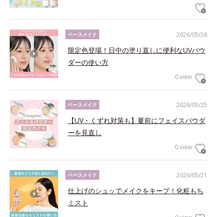
2026/05/26
ベースメイク
限定色登場！日中の塗り直しに便利なUVパウ
ダーの使い方
0 view
2026/05/25
ベースメイク
【UV・くずれ対策も】夏前にフェイスパウダ
ーを見直し
0 view
2026/05/21
ベースメイク
仕上げのシュッでメイクをキープ！化粧もち
ミスト