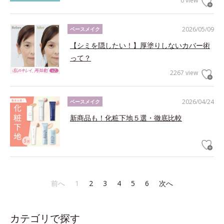
0 view
2026/05/09
ベースメイク
【シミを隠したい！】厚塗りしないカバー術
って？
2267 view
2026/04/24
ベースメイク
新商品も！化粧下地５選・徹底比較
前へ
1
2
3
4
5
6
次へ
カテゴリで探す