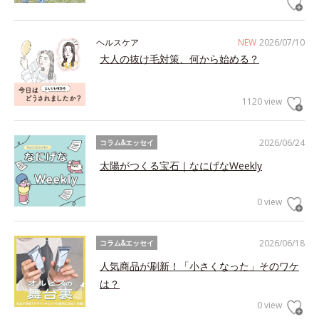
ヘルスケア
NEW
2026/07/10
大人の抜け毛対策、何から始める？
1120 view
2026/06/24
コラム&エッセイ
太陽がつくる宝石｜なにげなWeekly
0 view
2026/06/18
コラム&エッセイ
人気商品が刷新！「小さくなった」そのワケ
は？
0 view