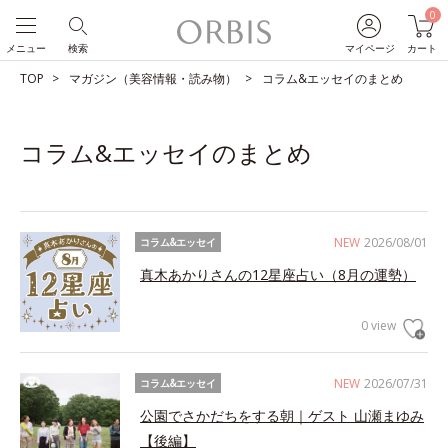
0
メニュー
検索
マイページ
カート
TOP
マガジン（美容情報・読み物）
コラム&エッセイのまとめ
コラム&エッセイのまとめ
NEW
2026/08/01
コラム&エッセイ
真木あかりさんの12星座占い（8月の運勢）
0 view
NEW
2026/07/31
コラム&エッセイ
公園でさかだちをする朝｜ゲスト 山瀬まゆみ
【後編】