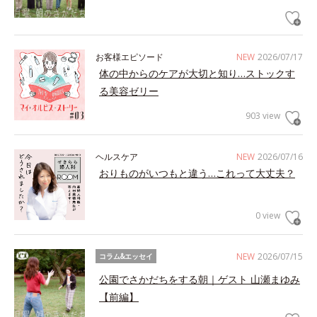
お客様エピソード
NEW
2026/07/17
体の中からのケアが大切と知り…ストックす
る美容ゼリー
903 view
ヘルスケア
NEW
2026/07/16
おりものがいつもと違う…これって大丈夫？
0 view
NEW
2026/07/15
コラム&エッセイ
公園でさかだちをする朝｜ゲスト 山瀬まゆみ
【前編】