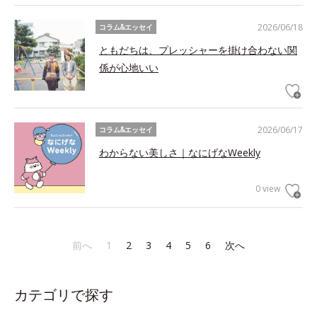
2026/06/18
コラム&エッセイ
ともだちは、プレッシャーを掛け合わない関
係が心地いい
2026/06/17
コラム&エッセイ
わからない美しさ｜なにげなWeekly
0 view
前へ
1
2
3
4
5
6
次へ
カテゴリで探す