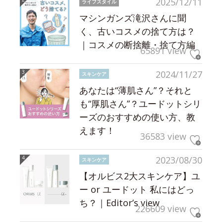
2025/12/11
ライフスタイル
マシンガンズ滝沢さんに聞
く、古いコスメの捨て方は？
｜コスメの断捨離・捨て方編
65891 view
2024/11/27
スキンケア
あなたは“薄肌さん”？それと
も“厚肌さん”？ユードットシリ
ーズのおすすめの使い方、教
えます！
36583 view
2023/08/30
スキンケア
【オルビス2大スキンケア】ユ
ー or ユードット 私にはどっ
ち？｜Editor’s view
226609 view