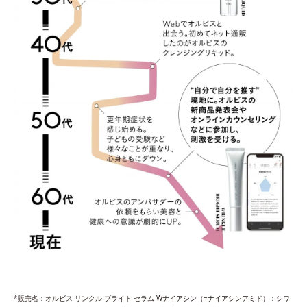
*販売名：オルビス リンクル ブライト セラム Wナイアシン（=ナイアシンアミド）：シワ