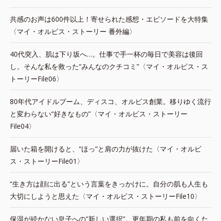
共感のお声は600件以上！寄せられた感想・エピソードを大特集
〈マイ・オルビス・ストーリー 番外編〉
40代突入、肌は下り坂へ…。仕事で手一杯の毎日で美容は後回
し。そんな私を救った“みんなのクチコミ”〈マイ・オルビス・ス
トーリーFile06〉
80年代アイドルブーム、ディスコ、オルビス創業。移りゆく流行
と変わらない“好きなもの”〈マイ・オルビス・ストーリー
File04〉
届いた箱を開けると、“ほっ”と肩の力が抜けた〈マイ・オルビ
ス・ストーリーFile01〉
“生き方は顔に出る”という言葉をきっかけに。自分の肌も人生も
大切にしようと思えた〈マイ・オルビス・ストーリーFile10〉
保湿が続かない息子への”新しい選択”。更年期の私も前を向くた