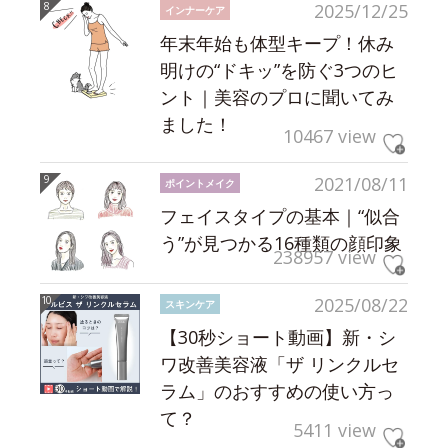
2025/12/25
インナーケア
年末年始も体型キープ！休み
明けの“ドキッ”を防ぐ3つのヒ
ント｜美容のプロに聞いてみ
ました！
10467 view
2021/08/11
ポイントメイク
フェイスタイプの基本｜“似合
う”が見つかる16種類の顔印象
238957 view
2025/08/22
スキンケア
【30秒ショート動画】新・シ
ワ改善美容液「ザ リンクルセ
ラム」のおすすめの使い方っ
て？
5411 view