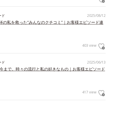
ード
2025/08/12
杯の私を救った“みんなのクチコミ”｜お客様エピソード連
403 view
ード
2025/06/13
ら今まで。時々の流行と私の好きなもの｜お客様エピソード
417 view