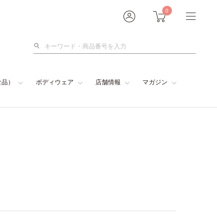
0
検
索
食品）
ボディウェア
店舗情報
マガジン