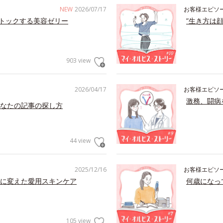
NEW
2026/07/17
お客様エピソ
トックする美容ゼリー
”生き方は
903 view
2026/04/17
お客様エピソ
激務、闘病
なたの記事の探し方
44 view
2025/12/16
お客様エピソ
に変えた愛用スキンケア
何歳になっ
105 view