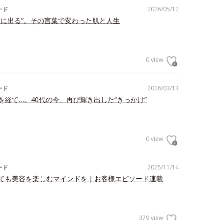
ード
2026/05/12
顔に出る”。その言葉で変わった肌と人生
0 view
ード
2026/03/13
を経て…。40代の今、再び輝き出した“きっかけ”
0 view
ード
2025/11/14
ても美容を楽しむマインドを｜お客様エピソード連載
379 view