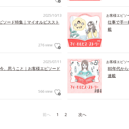
2025/10/13
お客様エピソ
エピソード特集｜マイオルビススト
仕事で手一
載
276 view
2025/07/11
お客様エピソ
た今、思うこと｜お客様エピソード
80年代か
連載
566 view
前へ
1
2
次へ