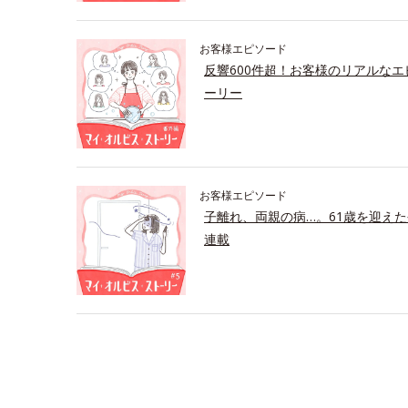
お客様エピソード
反響600件超！お客様のリアルな
ーリー
お客様エピソード
子離れ、両親の病…。61歳を迎え
連載