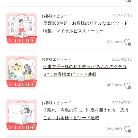
お客様エピソード
2025/10/13
反響600件超！お客様のリアルなエピソード
特集｜マイオルビスストーリー
276 view
お客様エピソード
2025/08/12
仕事で手一杯の私を救った“みんなのクチコ
ミ”｜お客様エピソード連載
403 view
お客様エピソード
2025/07/11
子離れ、両親の病…。61歳を迎えた今、思う
こと｜お客様エピソード連載
566 view