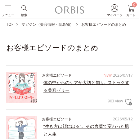
0
メニュー
検索
マイページ
カート
TOP
マガジン（美容情報・読み物）
お客様エピソードのまとめ
お客様エピソードのまとめ
お客様エピソード
NEW
2026/07/17
体の中からのケアが大切と知り…ストックす
る美容ゼリー
903 view
お客様エピソード
2026/05/12
”生き方は顔に出る”。その言葉で変わった肌
と人生