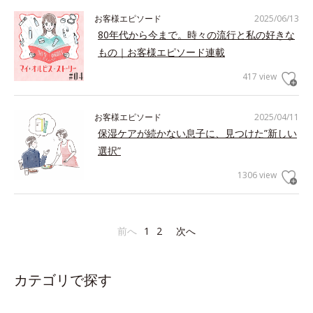
お客様エピソード
2025/06/13
80年代から今まで。時々の流行と私の好きな
もの｜お客様エピソード連載
417 view
お客様エピソード
2025/04/11
保湿ケアが続かない息子に、見つけた”新しい
選択”
1306 view
前へ
1
2
次へ
カテゴリで探す