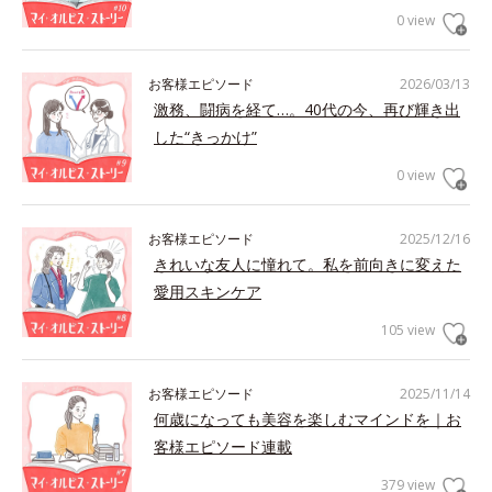
0 view
お客様エピソード
2026/03/13
激務、闘病を経て…。40代の今、再び輝き出
した“きっかけ”
0 view
お客様エピソード
2025/12/16
きれいな友人に憧れて。私を前向きに変えた
愛用スキンケア
105 view
お客様エピソード
2025/11/14
何歳になっても美容を楽しむマインドを｜お
客様エピソード連載
379 view