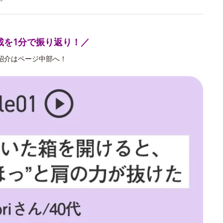
載を1分で振り返り！／
紹介はページ中部へ！