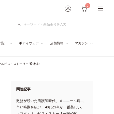
0
検
索
食品）
ボディウェア
店舗情報
マガジン
オルビス・ストーリー 番外編〉
関連記事
激務が続いた看護師時代、メニエール病…。
辛い時期を抜け、40代の今が一番美しい。
〈マイ・オルビス・ストーリーFile09〉