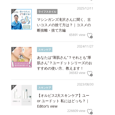
2025/12/11
ライフスタイル
マシンガンズ滝沢さんに聞く、古
いコスメの捨て方は？｜コスメの
断捨離・捨て方編
65891 view
2024/11/27
スキンケア
あなたは“薄肌さん”？それとも“厚
肌さん”？ユードットシリーズのお
すすめの使い方、教えます！
36583 view
2023/08/30
スキンケア
【オルビス2大スキンケア】ユー
or ユードット 私にはどっち？｜
Editor’s view
226609 view