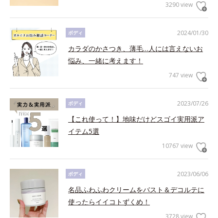
3290 view
2024/01/30
ボディ
カラダのかさつき、薄毛…人には言えないお
悩み、一緒に考えます！
747 view
2023/07/26
ボディ
【これ使って！】地味だけどスゴイ実用派ア
イテム5選
10767 view
2023/06/06
ボディ
名品ふわふわクリームをバスト＆デコルテに
使ったらイイコトずくめ！
3728 view