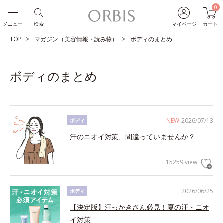
0
メニュー
検索
マイページ
カート
TOP
マガジン（美容情報・読み物）
ボディのまとめ
ボディのまとめ
NEW
2026/07/13
ボディ
汗のニオイ対策、間違っていませんか？
15259 view
2026/06/25
ボディ
【決定版】汗っかきさん必見！夏の汗・ニオ
イ対策