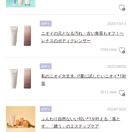
2025/10/13
ボディ
ニオイの元となる汚れ・古い角質もオフ！ヘ
レナスのボディクレンザー
1563 view
2025/08/02
ボディ
私のニオイ大丈夫…!?夏に試したいニオイ*1対
策
3512 view
2024/10/22
ボディ
ふんわり自然ないい匂い*1を叶える「落と
す」「纏う」の２ステップケア