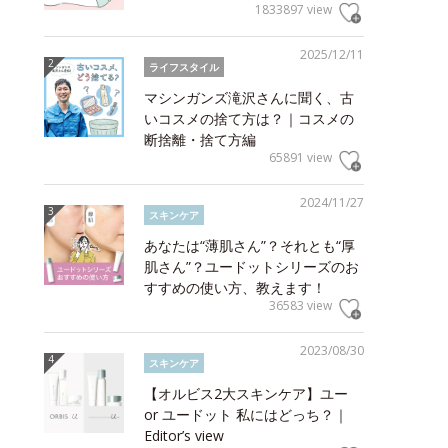
1833897 view
2025/12/11
ライフスタイル
マシンガンズ滝沢さんに聞く、古
いコスメの捨て方は？｜コスメの
断捨離・捨て方編
65891 view
2024/11/27
スキンケア
あなたは“薄肌さん”？それとも“厚
肌さん”？ユードットシリーズのお
すすめの使い方、教えます！
36583 view
2023/08/30
スキンケア
【オルビス2大スキンケア】ユー
or ユードット 私にはどっち？｜
Editor’s view