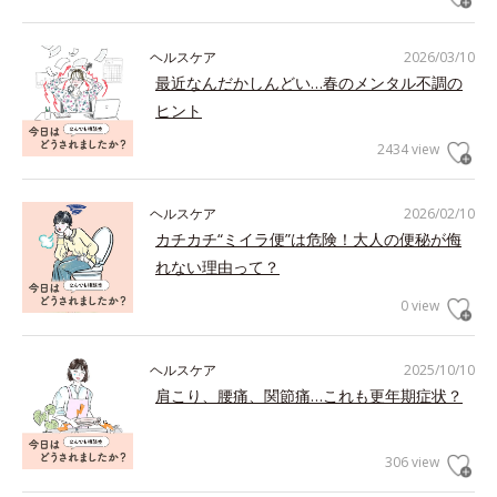
ヘルスケア
2026/03/10
最近なんだかしんどい…春のメンタル不調の
ヒント
2434 view
ヘルスケア
2026/02/10
カチカチ“ミイラ便”は危険！大人の便秘が侮
れない理由って？
0 view
ヘルスケア
2025/10/10
肩こり、腰痛、関節痛…これも更年期症状？
306 view