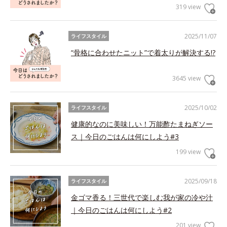
319 view
2025/11/07
ライフスタイル
“骨格に合わせたニット”で着太りが解決する!?
3645 view
2025/10/02
ライフスタイル
健康的なのに美味しい！万能酢たまねぎソー
ス｜今日のごはんは何にしよう#3
199 view
2025/09/18
ライフスタイル
金ゴマ香る！三世代で楽しむ我が家の冷や汁
｜今日のごはんは何にしよう#2
201 view