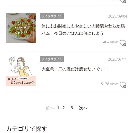
2025/09/04
ライフスタイル
体にもお財布にもやさしい！特製やわらか鶏
ハム｜今日のごはんは何にしよう
404 view
2025/07/11
ライフスタイル
大至急・二の腕だけ痩せたいです！
5178 view
前へ
1
2
3
次へ
カテゴリで探す