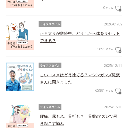
0 view
2026/01/09
ライフスタイル
正月太りが継続中。どうしたら体をリセット
できる？
1691 view
2025/12/11
ライフスタイル
古いコスメはどう捨てる？マシンガンズ滝沢
さんに聞きました！
65891 view
2025/12/10
ライフスタイル
腰痛、尿もれ、骨折も？ 骨盤の“ズレ”が引
き起こす悩み