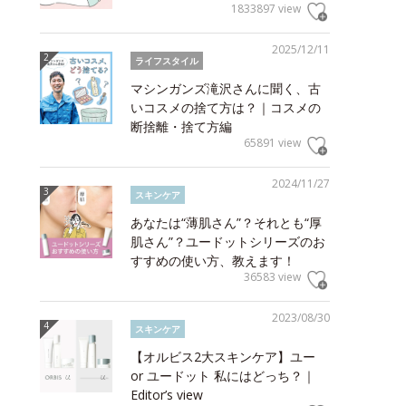
1833897 view
2025/12/11
ライフスタイル
マシンガンズ滝沢さんに聞く、古
いコスメの捨て方は？｜コスメの
断捨離・捨て方編
65891 view
2024/11/27
スキンケア
あなたは“薄肌さん”？それとも“厚
肌さん”？ユードットシリーズのお
すすめの使い方、教えます！
36583 view
2023/08/30
スキンケア
【オルビス2大スキンケア】ユー
or ユードット 私にはどっち？｜
Editor’s view