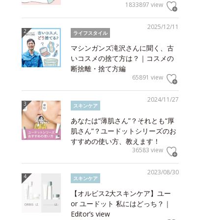
1833897 view
2025/12/11
ライフスタイル
マシンガンズ滝沢さんに聞く、古
いコスメの捨て方は？｜コスメの
断捨離・捨て方編
65891 view
2024/11/27
スキンケア
あなたは“薄肌さん”？それとも“厚
肌さん”？ユードットシリーズのお
すすめの使い方、教えます！
36583 view
2023/08/30
スキンケア
【オルビス2大スキンケア】ユー
or ユードット 私にはどっち？｜
Editor’s view