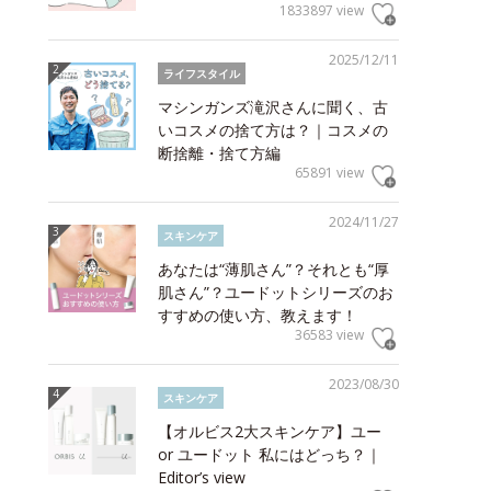
1833897 view
2025/12/11
ライフスタイル
マシンガンズ滝沢さんに聞く、古
いコスメの捨て方は？｜コスメの
断捨離・捨て方編
65891 view
2024/11/27
スキンケア
あなたは“薄肌さん”？それとも“厚
肌さん”？ユードットシリーズのお
すすめの使い方、教えます！
36583 view
2023/08/30
スキンケア
【オルビス2大スキンケア】ユー
or ユードット 私にはどっち？｜
Editor’s view