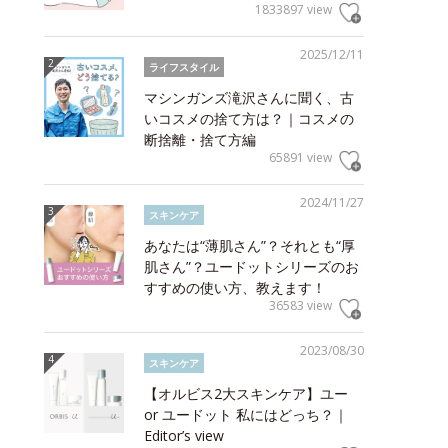
1833897 view
2025/12/11
ライフスタイル
マシンガンズ滝沢さんに聞く、古
いコスメの捨て方は？｜コスメの
断捨離・捨て方編
65891 view
2024/11/27
スキンケア
あなたは“薄肌さん”？それとも“厚
肌さん”？ユードットシリーズのお
すすめの使い方、教えます！
36583 view
2023/08/30
スキンケア
【オルビス2大スキンケア】ユー
or ユードット 私にはどっち？｜
Editor’s view