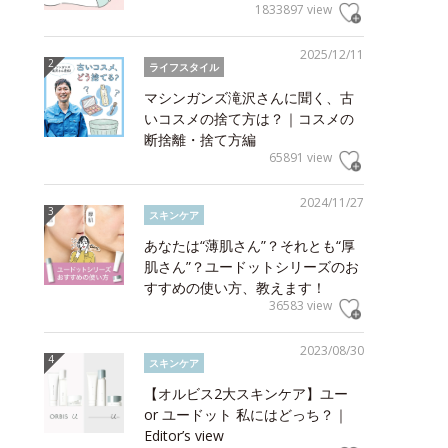
1833897 view
2025/12/11
ライフスタイル
マシンガンズ滝沢さんに聞く、古
いコスメの捨て方は？｜コスメの
断捨離・捨て方編
65891 view
2024/11/27
スキンケア
あなたは“薄肌さん”？それとも“厚
肌さん”？ユードットシリーズのお
すすめの使い方、教えます！
36583 view
2023/08/30
スキンケア
【オルビス2大スキンケア】ユー
or ユードット 私にはどっち？｜
Editor’s view