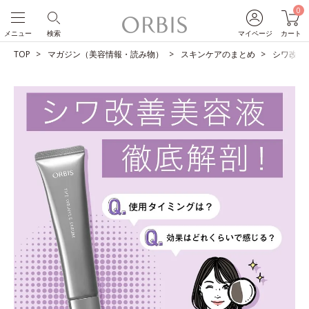
0
メニュー
検索
マイページ
カート
TOP
マガジン（美容情報・読み物）
スキンケアのまとめ
シワ改善