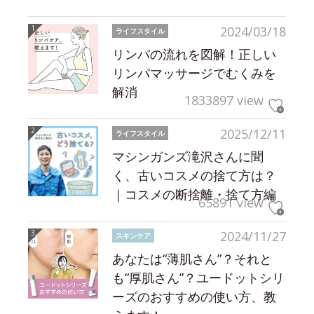
2024/03/18
ライフスタイル
リンパの流れを図解！正しい
リンパマッサージでむくみを
解消
1833897 view
2025/12/11
ライフスタイル
マシンガンズ滝沢さんに聞
く、古いコスメの捨て方は？
｜コスメの断捨離・捨て方編
65891 view
2024/11/27
スキンケア
あなたは“薄肌さん”？それと
も“厚肌さん”？ユードットシリ
ーズのおすすめの使い方、教