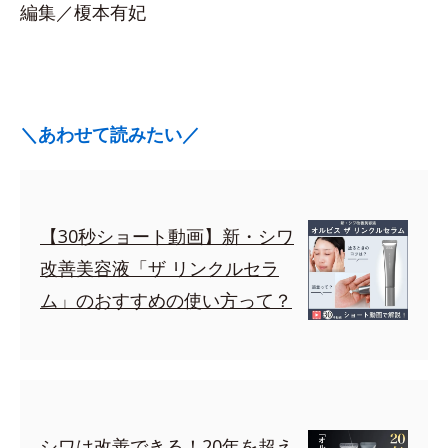
編集／榎本有妃
＼あわせて読みたい／
【30秒ショート動画】新・シワ
改善美容液「ザ リンクルセラ
ム」のおすすめの使い方って？
シワは改善できる！20年を超え