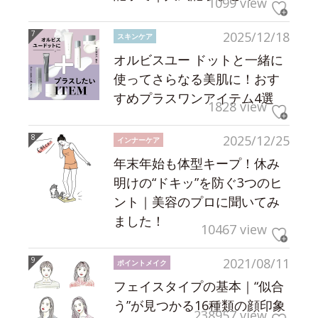
1099 view
2025/12/18
スキンケア
オルビスユー ドットと一緒に
使ってさらなる美肌に！おす
すめプラスワンアイテム4選
1828 view
2025/12/25
インナーケア
年末年始も体型キープ！休み
明けの“ドキッ”を防ぐ3つのヒ
ント｜美容のプロに聞いてみ
ました！
10467 view
2021/08/11
ポイントメイク
フェイスタイプの基本｜“似合
う”が見つかる16種類の顔印象
238957 view