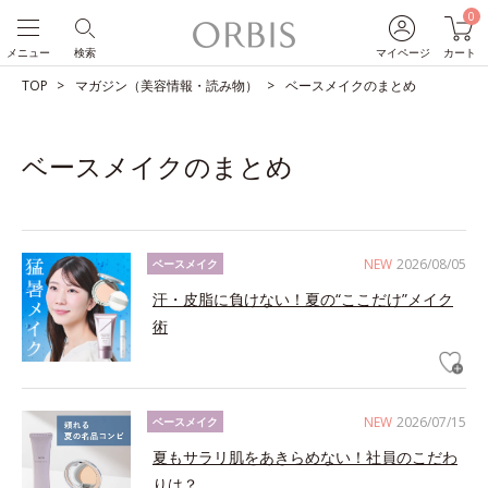
0
メニュー
検索
マイページ
カート
TOP
マガジン（美容情報・読み物）
ベースメイクのまとめ
ベースメイクのまとめ
NEW
2026/08/05
ベースメイク
汗・皮脂に負けない！夏の“ここだけ”メイク
術
NEW
2026/07/15
ベースメイク
夏もサラリ肌をあきらめない！社員のこだわ
りは？