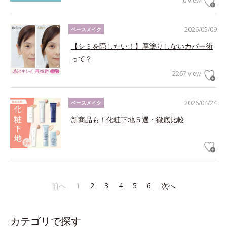
0 view
2026/05/09
ベースメイク
【シミを隠したい！】厚塗りしないカバー術
って？
2267 view
2026/04/24
ベースメイク
新商品も！化粧下地５選・徹底比較
前へ
1
2
3
4
5
6
次へ
カテゴリで探す