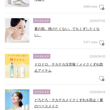
8486 view
2026/07/03
ベースメイク
夏の肌、焼けたくない。でもくずしたくな
い。
5471 view
2026/06/30
ベースメイク
ドロドロ、テカテカ注意報！メイクくずれ防
止アイテム
2026/06/29
ベースメイク
どろどろ・テカテカメイクくずれを防止！夏
のベースメイク