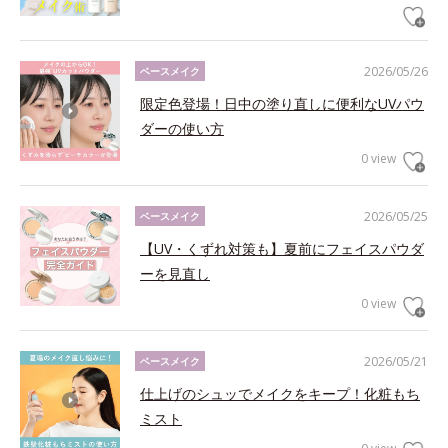
2026/05/26
ベースメイク
限定色登場！日中の塗り直しに便利なUVパウ
ダーの使い方
0 view
2026/05/25
ベースメイク
【UV・くずれ対策も】夏前にフェイスパウダ
ーを見直し
0 view
2026/05/21
ベースメイク
仕上げのシュッでメイクをキープ！化粧もち
ミスト