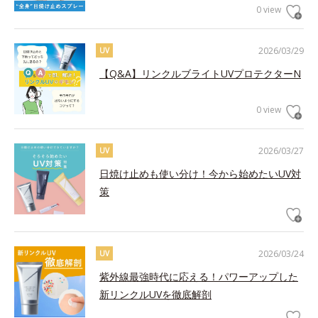
0 view
2026/03/29
UV
【Q&A】リンクルブライトUVプロテクターN
0 view
2026/03/27
UV
日焼け止めも使い分け！今から始めたいUV対
策
2026/03/24
UV
紫外線最強時代に応える！パワーアップした
新リンクルUVを徹底解剖