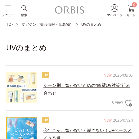
0
メニュー
検索
マイページ
カート
TOP
マガジン（美容情報・読み物）
UVのまとめ
UVのまとめ
NEW
2026/08/05
UV
シーン別！焼かないための“鉄壁UV対策”組み
合わせ
0 view
NEW
2026/07/24
UV
今年こそ、焼かない・崩さない！UVベースメ
イク５選