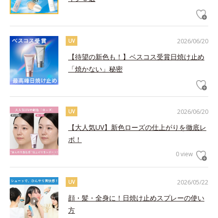
2026/06/20
UV
【待望の新色も！】ベスコス受賞日焼け止め
「焼かない」秘密
2026/06/20
UV
【大人気UV】新色ローズの仕上がりを徹底レ
ポ！
0 view
2026/05/22
UV
顔・髪・全身に！日焼け止めスプレーの使い
方