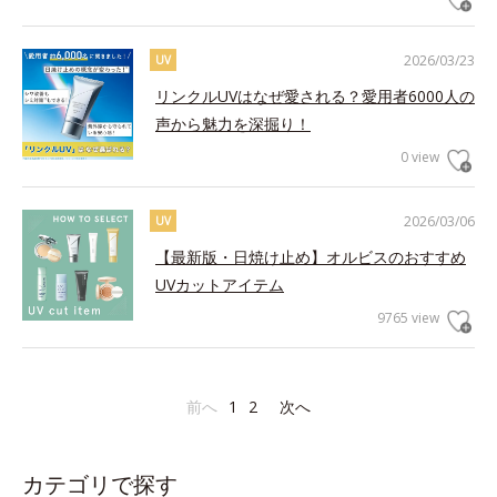
2026/03/23
UV
リンクルUVはなぜ愛される？愛用者6000人の
声から魅力を深掘り！
0 view
2026/03/06
UV
【最新版・日焼け止め】オルビスのおすすめ
UVカットアイテム
9765 view
前へ
1
2
次へ
カテゴリで探す