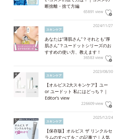
断捨離・捨て方編
65891 view
2024/11/27
スキンケア
あなたは“薄肌さん”？それとも“厚
肌さん”？ユードットシリーズのお
すすめの使い方、教えます！
36583 view
2023/08/30
スキンケア
【オルビス2大スキンケア】ユー
or ユードット 私にはどっち？｜
Editor’s view
226609 view
2025/12/24
スキンケア
【保存版】オルビス ザ リンクルセ
ラムのすべてをこの記事で｜人気