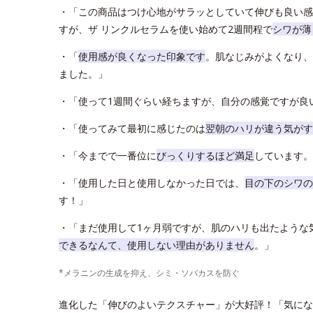
・「この商品はつけ心地がサラッとしていて伸びも良い感
すが、ザ リンクルセラムを使い始めて2週間程で
シワが薄
・「
使用感が良くなった印象です
。肌なじみがよくなり、
ました。」
・「使って1週間ぐらい経ちますが、自分の感覚ですが良
・「使ってみて最初に感じたのは
翌朝のハリが違う気がす
・「今までで一番位に
びっくりするほど満足
しています。
・「使用した日と使用しなかった日では、
目の下のシワの
す！」
・「まだ使用して1ヶ月弱ですが、肌のハリも出たような
できるなんて、使用しない理由がありません
。」
*メラニンの生成を抑え、シミ・ソバカスを防ぐ
進化した「伸びのよいテクスチャー」が大好評！「気にな