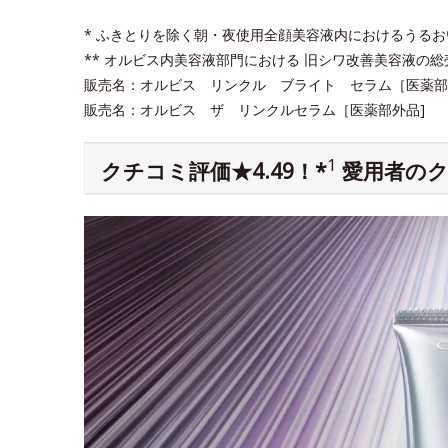
* ふきとりを除く朝・夜使用全顔美容液内におけるうる
** オルビス内美容液部門における 旧シワ改善美容液の総売上
販売名：オルビス リンクル ブライト セラム［医薬部外
販売名：オルビス ザ リンクルセラム［医薬部外品]
1
クチコミ評価★4.49！*
愛用者のク