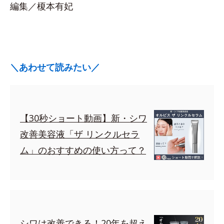
編集／榎本有妃
＼あわせて読みたい／
【30秒ショート動画】新・シワ
改善美容液「ザ リンクルセラ
ム」のおすすめの使い方って？
シワは改善できる！20年を超え