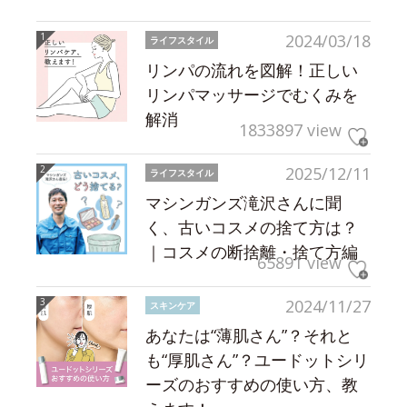
2024/03/18
ライフスタイル
リンパの流れを図解！正しい
リンパマッサージでむくみを
解消
1833897 view
2025/12/11
ライフスタイル
マシンガンズ滝沢さんに聞
く、古いコスメの捨て方は？
｜コスメの断捨離・捨て方編
65891 view
2024/11/27
スキンケア
あなたは“薄肌さん”？それと
も“厚肌さん”？ユードットシリ
ーズのおすすめの使い方、教