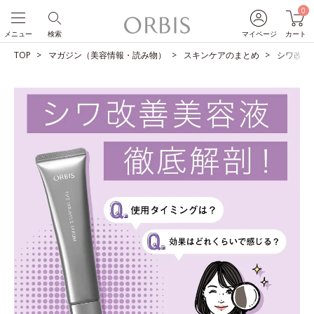
0
メニュー
検索
マイページ
カート
TOP
マガジン（美容情報・読み物）
スキンケアのまとめ
シワ改善