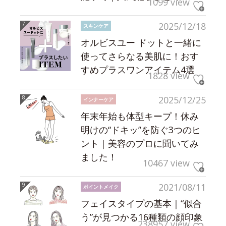
1099 view
2025/12/18
スキンケア
オルビスユー ドットと一緒に
使ってさらなる美肌に！おす
すめプラスワンアイテム4選
1828 view
2025/12/25
インナーケア
年末年始も体型キープ！休み
明けの“ドキッ”を防ぐ3つのヒ
ント｜美容のプロに聞いてみ
ました！
10467 view
2021/08/11
ポイントメイク
フェイスタイプの基本｜“似合
う”が見つかる16種類の顔印象
238957 view