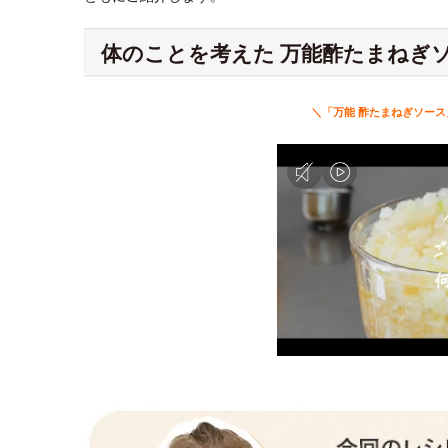
体のことを考えた 万能酢たまねぎ
＼「万能 酢たまねぎソース