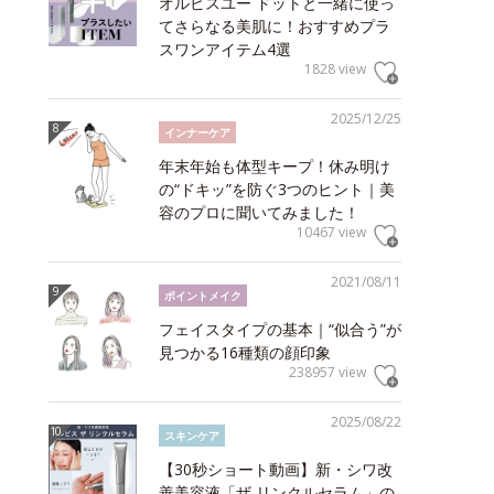
オルビスユー ドットと一緒に使っ
てさらなる美肌に！おすすめプラ
スワンアイテム4選
1828 view
2025/12/25
インナーケア
年末年始も体型キープ！休み明け
の“ドキッ”を防ぐ3つのヒント｜美
容のプロに聞いてみました！
10467 view
2021/08/11
ポイントメイク
フェイスタイプの基本｜“似合う”が
見つかる16種類の顔印象
238957 view
2025/08/22
スキンケア
【30秒ショート動画】新・シワ改
善美容液「ザ リンクルセラム」の