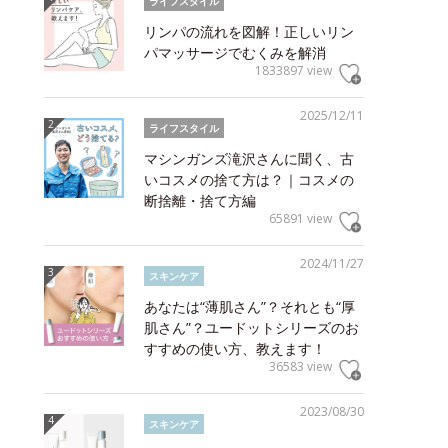
ライフスタイル
リンパの流れを図解！正しいリン
パマッサージでむくみを解消
1833897 view
2025/12/11
ライフスタイル
マシンガンズ滝沢さんに聞く、古
いコスメの捨て方は？｜コスメの
断捨離・捨て方編
65891 view
2024/11/27
スキンケア
あなたは“薄肌さん”？それとも“厚
肌さん”？ユードットシリーズのお
すすめの使い方、教えます！
36583 view
2023/08/30
スキンケア