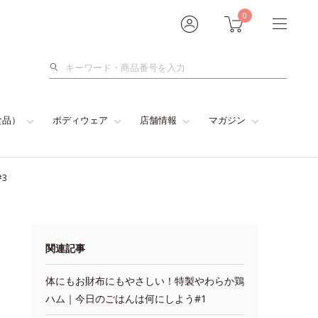
0
検
索
食品）
ボディウェア
店舗情報
マガジン
3
関連記事
体にもお財布にもやさしい！特製やわらか鶏
ハム｜今日のごはんは何にしよう#1