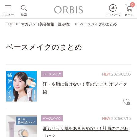
0
メニュー
検索
マイページ
カート
TOP
マガジン（美容情報・読み物）
ベースメイクのまとめ
ベースメイクのまとめ
NEW
2026/08/05
ベースメイク
汗・皮脂に負けない！夏の“ここだけ”メイク
術
NEW
2026/07/15
ベースメイク
夏もサラリ肌をあきらめない！社員のこだわ
りは？