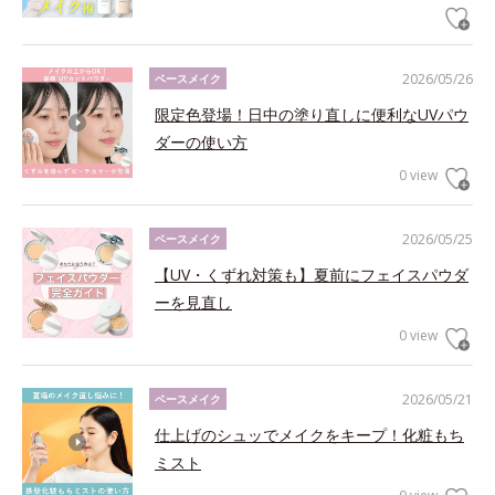
2026/05/26
ベースメイク
限定色登場！日中の塗り直しに便利なUVパウ
ダーの使い方
0 view
2026/05/25
ベースメイク
【UV・くずれ対策も】夏前にフェイスパウダ
ーを見直し
0 view
2026/05/21
ベースメイク
仕上げのシュッでメイクをキープ！化粧もち
ミスト