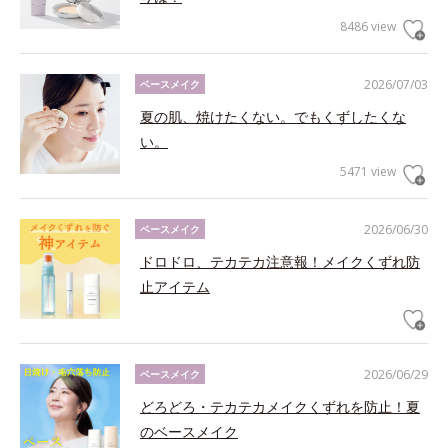
8486 view
2026/07/03
ベースメイク
夏の肌、焼けたくない。でもくずしたくな
い。
5471 view
2026/06/30
ベースメイク
ドロドロ、テカテカ注意報！メイクくずれ防
止アイテム
2026/06/29
ベースメイク
どろどろ・テカテカメイクくずれを防止！夏
のベースメイク