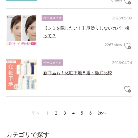
0 view
2026/05/09
ベースメイク
【シミを隠したい！】厚塗りしないカバー術
って？
2267 view
2026/04/24
ベースメイク
新商品も！化粧下地５選・徹底比較
前へ
1
2
3
4
5
6
次へ
カテゴリで探す