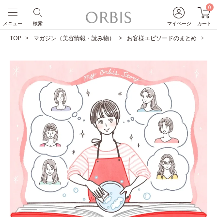
0
メニュー
検索
マイページ
カート
TOP
マガジン（美容情報・読み物）
お客様エピソードのまとめ
共