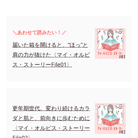
＼あわせて読みたい！／
届いた箱を開けると、“ほっ”と
肩の力が抜けた〈マイ・オルビ
ス・ストーリーFile01〉
更年期世代。変わり続けるカラ
ダと肌と、前向きに歩むために
〈マイ・オルビス・ストーリー
File02〉