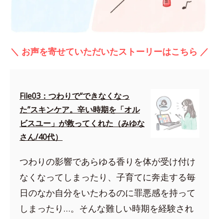
＼ お声を寄せていただいたストーリーはこちら ／
File03：つわりで“できなくなっ
た”スキンケア。辛い時期を「オル
ビスユー」が救ってくれた（みゆな
さん/40代）
つわりの影響であらゆる香りを体が受け付け
なくなってしまったり、子育てに奔走する毎
日のなか自分をいたわるのに罪悪感を持って
しまったり…。そんな難しい時期を経験され