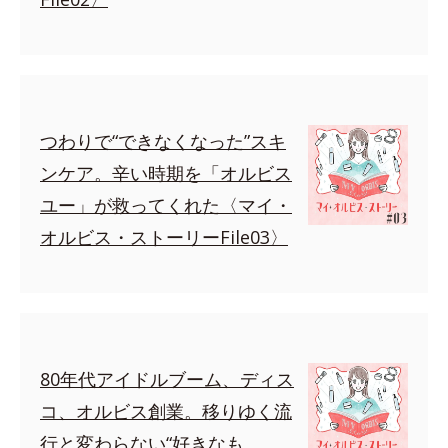
つわりで“できなくなった”スキ
ンケア。辛い時期を「オルビス
ユー」が救ってくれた〈マイ・
オルビス・ストーリーFile03〉
80年代アイドルブーム、ディス
コ、オルビス創業。移りゆく流
行と変わらない“好きなも