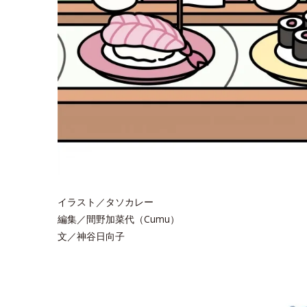
イラスト／タソカレー
編集／間野加菜代（Cumu）
文／神谷日向子