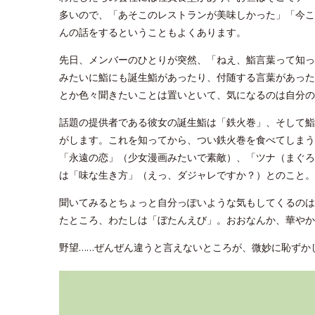
多いので、「あそこのレストランが美味しかった」「今こ
んの話をするということもよくあります。
先日、メンバーのひとりが突然、「ねえ、鮨言葉って知っ
みたいに鮨にも誕生鮨があったり、付随する言葉があった
とか色々聞きたいことは置いといて、気になるのは自分の
話題の提供者である彼女の誕生鮨は「鉄火巻」、そして鮨
がします。これを知ってから、つい鉄火巻を食べてしまう
「永遠の恋」（少女漫画みたいで素敵）、「ツナ（まぐろ
は「味な生き方」（えっ、ダジャレですか？）とのこと。
聞いてみるとちょっと自分っぽいような気もしてくるのは
たところ、わたしは「ぼたんえび」。おおなんか、華やか
野望……ぜんぜん違うと言えないところが、微妙に恥ずか