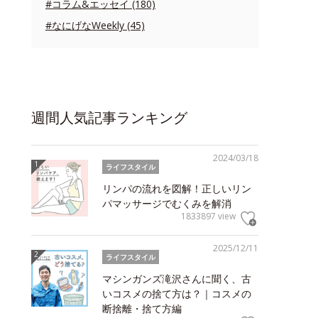
#コラム&エッセイ (180)
#なにげなWeekly (45)
週間人気記事ランキング
2024/03/18
ライフスタイル
リンパの流れを図解！正しいリン
パマッサージでむくみを解消
1833897 view
2025/12/11
ライフスタイル
マシンガンズ滝沢さんに聞く、古
いコスメの捨て方は？｜コスメの
断捨離・捨て方編