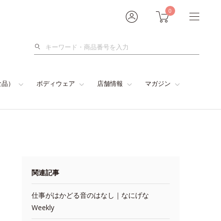
0
検
索
食品）
ボディウェア
店舗情報
マガジン
関連記事
仕事がはかどる音のはなし｜なにげな
Weekly