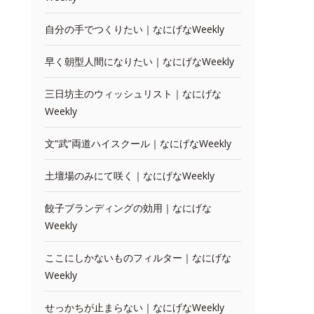
自分の手でつくりたい｜なにげなWeekly
早く朝型人間になりたい｜なにげなWeekly
三日坊主のウィッシュリスト｜なにげな
Weekly
文“武”両道ハイスクール｜なにげなWeekly
土壇場のみにて咲く｜なにげなWeekly
餃子ブランディングの効用｜なにげな
Weekly
ここにしかないものフィルター｜なにげな
Weekly
せっかちが止まらない｜なにげなWeekly