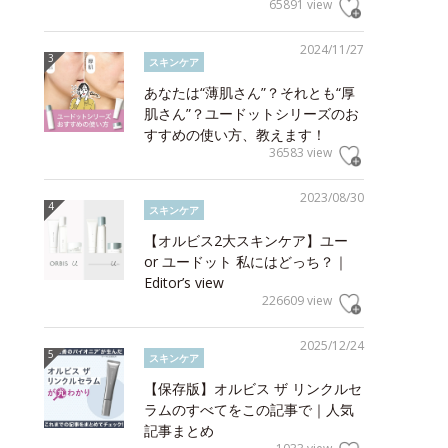
65891 view
2024/11/27
スキンケア
あなたは“薄肌さん”？それとも“厚
肌さん”？ユードットシリーズのお
すすめの使い方、教えます！
36583 view
2023/08/30
スキンケア
【オルビス2大スキンケア】ユー
or ユードット 私にはどっち？｜
Editor’s view
226609 view
2025/12/24
スキンケア
【保存版】オルビス ザ リンクルセ
ラムのすべてをこの記事で｜人気
記事まとめ