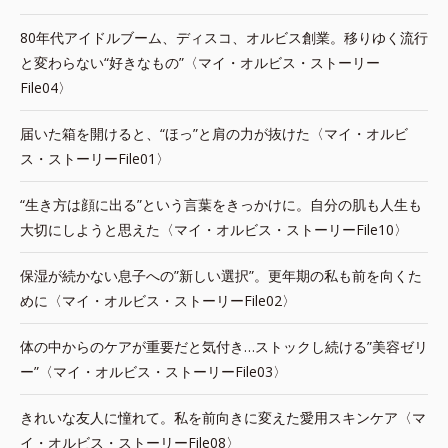
80年代アイドルブーム、ディスコ、オルビス創業。移りゆく流行
と変わらない“好きなもの”〈マイ・オルビス・ストーリー
File04〉
届いた箱を開けると、“ほっ”と肩の力が抜けた〈マイ・オルビ
ス・ストーリーFile01〉
“生き方は顔に出る”という言葉をきっかけに。自分の肌も人生も
大切にしようと思えた〈マイ・オルビス・ストーリーFile10〉
保湿が続かない息子への”新しい選択”。更年期の私も前を向くた
めに〈マイ・オルビス・ストーリーFile02〉
体の中からのケアが重要だと気付き…ストックし続ける”美容ゼリ
ー”〈マイ・オルビス・ストーリーFile03〉
きれいな友人に憧れて。私を前向きに変えた愛用スキンケア〈マ
イ・オルビス・ストーリーFile08〉