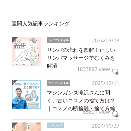
週間人気記事ランキング
2024/03/18
ライフスタイル
リンパの流れを図解！正しい
リンパマッサージでむくみを
解消
1833897 view
2025/12/11
ライフスタイル
マシンガンズ滝沢さんに聞
く、古いコスメの捨て方は？
｜コスメの断捨離・捨て方編
65891 view
2024/11/27
スキンケア