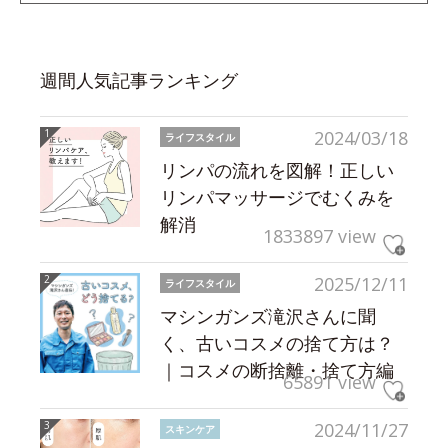
週間人気記事ランキング
2024/03/18
ライフスタイル
リンパの流れを図解！正しい
リンパマッサージでむくみを
解消
1833897 view
2025/12/11
ライフスタイル
マシンガンズ滝沢さんに聞
く、古いコスメの捨て方は？
｜コスメの断捨離・捨て方編
65891 view
2024/11/27
スキンケア