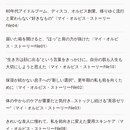
80年代アイドルブーム、ディスコ、オルビス創業。移りゆく流行
と変わらない“好きなもの”〈マイ・オルビス・ストーリー
File04〉
届いた箱を開けると、“ほっ”と肩の力が抜けた〈マイ・オルビ
ス・ストーリーFile01〉
“生き方は顔に出る”という言葉をきっかけに。自分の肌も人生も
大切にしようと思えた〈マイ・オルビス・ストーリーFile10〉
保湿が続かない息子への”新しい選択”。更年期の私も前を向くた
めに〈マイ・オルビス・ストーリーFile02〉
体の中からのケアが重要だと気付き…ストックし続ける”美容ゼリ
ー”〈マイ・オルビス・ストーリーFile03〉
きれいな友人に憧れて。私を前向きに変えた愛用スキンケア〈マ
イ・オルビス・ストーリーFile08〉