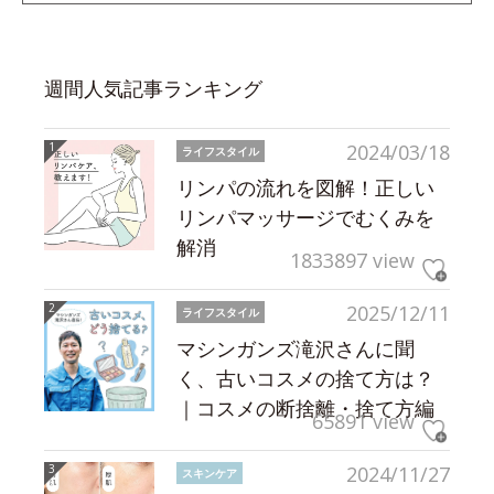
週間人気記事ランキング
2024/03/18
ライフスタイル
リンパの流れを図解！正しい
リンパマッサージでむくみを
解消
1833897 view
2025/12/11
ライフスタイル
マシンガンズ滝沢さんに聞
く、古いコスメの捨て方は？
｜コスメの断捨離・捨て方編
65891 view
2024/11/27
スキンケア