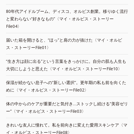
80年代アイドルブーム、ディスコ、オルビス創業。移りゆく流行
と変わらない“好きなもの”〈マイ・オルビス・ストーリー
File04〉
届いた箱を開けると、“ほっ”と肩の力が抜けた〈マイ・オルビ
ス・ストーリーFile01〉
“生き方は顔に出る”という言葉をきっかけに。自分の肌も人生も
大切にしようと思えた〈マイ・オルビス・ストーリーFile10〉
保湿が続かない息子への”新しい選択”。更年期の私も前を向くた
めに〈マイ・オルビス・ストーリーFile02〉
体の中からのケアが重要だと気付き…ストックし続ける”美容ゼリ
ー”〈マイ・オルビス・ストーリーFile03〉
きれいな友人に憧れて。私を前向きに変えた愛用スキンケア〈マ
イ・オルビス・ストーリーFile08〉