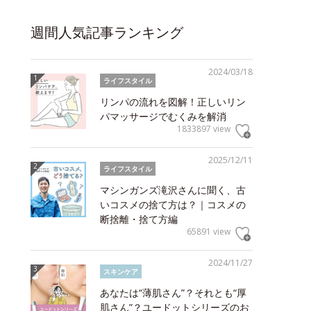
週間人気記事ランキング
2024/03/18
ライフスタイル
リンパの流れを図解！正しいリン
パマッサージでむくみを解消
1833897 view
2025/12/11
ライフスタイル
マシンガンズ滝沢さんに聞く、古
いコスメの捨て方は？｜コスメの
断捨離・捨て方編
65891 view
2024/11/27
スキンケア
あなたは“薄肌さん”？それとも“厚
肌さん”？ユードットシリーズのお