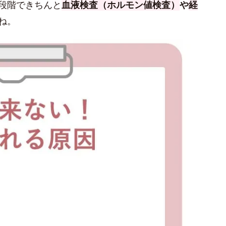
段階できちんと
血液検査（ホルモン値検査）
や
経
ね。