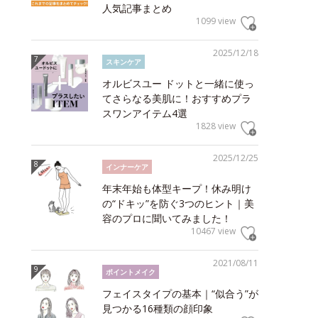
人気記事まとめ
1099 view
2025/12/18
スキンケア
オルビスユー ドットと一緒に使っ
てさらなる美肌に！おすすめプラ
スワンアイテム4選
1828 view
2025/12/25
インナーケア
年末年始も体型キープ！休み明け
の“ドキッ”を防ぐ3つのヒント｜美
容のプロに聞いてみました！
10467 view
2021/08/11
ポイントメイク
フェイスタイプの基本｜“似合う”が
見つかる16種類の顔印象