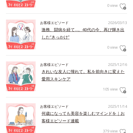
0 view
お客様エピソード
2026/03/13
激務、闘病を経て…。40代の今、再び輝き出
した“きっかけ”
0 view
お客様エピソード
2025/12/16
きれいな友人に憧れて。私を前向きに変えた
愛用スキンケア
105 view
お客様エピソード
2025/11/14
何歳になっても美容を楽しむマインドを｜お
客様エピソード連載
379 view