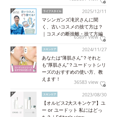
2025/12/11
ライフスタイル
マシンガンズ滝沢さんに聞
く、古いコスメの捨て方は？
｜コスメの断捨離・捨て方編
65891 view
2024/11/27
スキンケア
あなたは“薄肌さん”？それと
も“厚肌さん”？ユードットシリ
ーズのおすすめの使い方、教
えます！
36583 view
2023/08/30
スキンケア
【オルビス2大スキンケア】ユ
ー or ユードット 私にはどっ
ち？｜Editor’s view