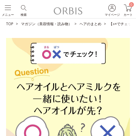
0
メニュー
検索
マイページ
カート
TOP
マガジン（美容情報・読み物）
ヘアのまとめ
【○×でチェッ