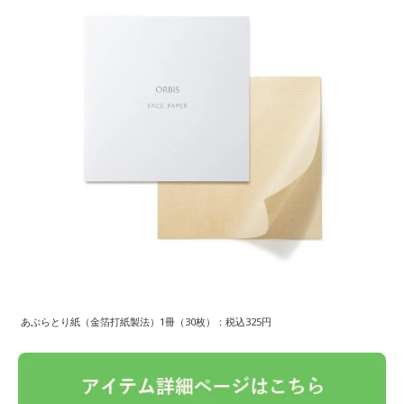
あぶらとり紙（金箔打紙製法）1冊（30枚）：税込325円