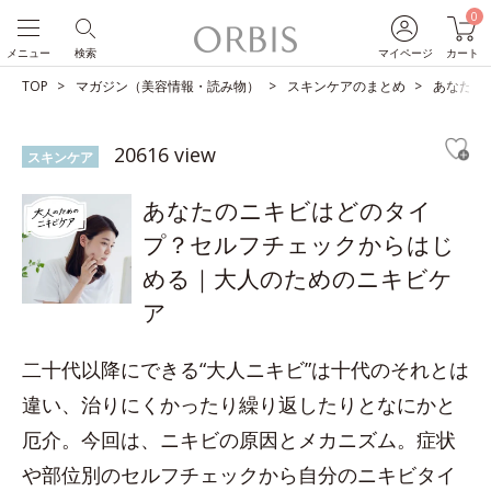
0
メニュー
検索
マイページ
カート
TOP
マガジン（美容情報・読み物）
スキンケアのまとめ
あなたの
20616 view
スキンケア
あなたのニキビはどのタイ
プ？セルフチェックからはじ
める｜大人のためのニキビケ
ア
二十代以降にできる“大人ニキビ”は十代のそれとは
違い、治りにくかったり繰り返したりとなにかと
厄介。今回は、ニキビの原因とメカニズム。症状
や部位別のセルフチェックから自分のニキビタイ